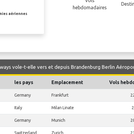
Vols
Desti
hebdomadaires
gnies aériennes
rways vole-t-elle vers et depuis Brandenburg Berlin Aéropor
les pays
Emplacement
Vols hebd
Germany
Frankfurt
2
Italy
Milan Linate
2
Germany
Munich
2
Switzerland
Zurich
2