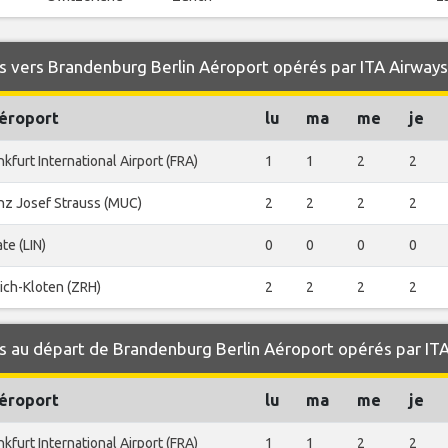
 vers Brandenburg Berlin Aéroport opérés par ITA Airways
aéroport
lu
ma
me
je
nkfurt International Airport (FRA)
1
1
2
2
nz Josef Strauss (MUC)
2
2
2
2
ate (LIN)
0
0
0
0
ich-Kloten (ZRH)
2
2
2
2
s au départ de Brandenburg Berlin Aéroport opérés par IT
aéroport
lu
ma
me
je
nkfurt International Airport (FRA)
1
1
2
2