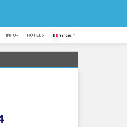
INFO
HÔTELS
français
4