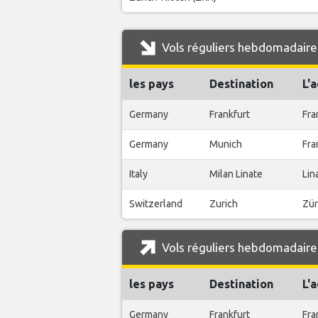
Vols réguliers hebdomadaires
les pays
Destination
L'
Germany
Frankfurt
Fra
Germany
Munich
Fra
Italy
Milan Linate
Lin
Switzerland
Zurich
Zür
Vols réguliers hebdomadaire
les pays
Destination
L'
Germany
Frankfurt
Fra