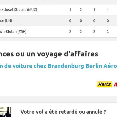
nz Josef Strauss (MUC)
1
2
1
1
ate (LIN)
0
0
0
0
ich-Kloten (ZRH)
2
2
2
2
nces ou un voyage d'affaires
n de voiture chez Brandenburg Berlin Aér
Votre vol a été retardé ou annulé ?