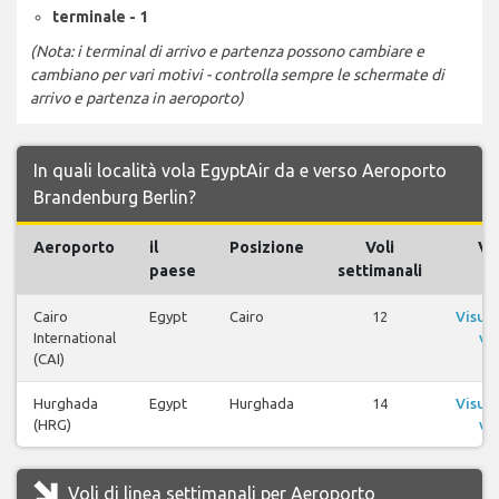
terminale - 1
(Nota: i terminal di arrivo e partenza possono cambiare e
cambiano per vari motivi - controlla sempre le schermate di
arrivo e partenza in aeroporto)
In quali località vola EgyptAir da e verso Aeroporto
Brandenburg Berlin?
Aeroporto
il
Posizione
Voli
Vol
paese
settimanali
Cairo
Egypt
Cairo
12
Visual
International
vol
(CAI)
Hurghada
Egypt
Hurghada
14
Visual
(HRG)
vol
Voli di linea settimanali per Aeroporto