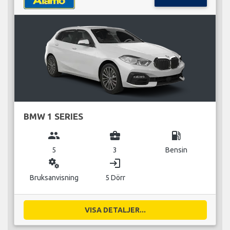
BMW 1 SERIES
group
business_center
local_gas_station
5
3
Bensin
miscellaneous_services
login
Bruksanvisning
5 Dörr
VISA DETALJER...