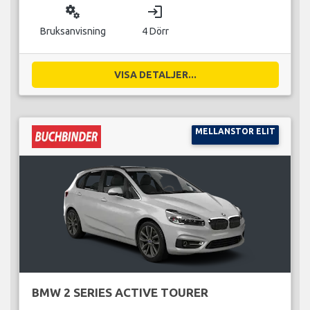
miscellaneous_services
login
Bruksanvisning
4 Dörr
VISA DETALJER...
MELLANSTOR ELIT
BMW 2 SERIES ACTIVE TOURER