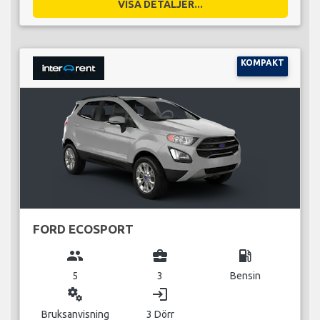
VISA DETALJER...
KOMPAKT
FORD ECOSPORT
group
business_center
local_gas_station
5
3
Bensin
miscellaneous_services
login
Bruksanvisning
3 Dörr