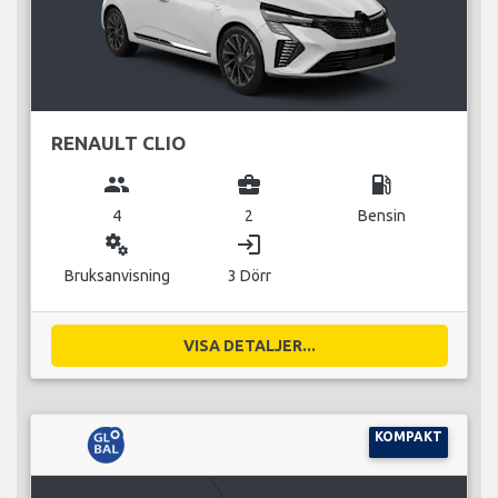
RENAULT CLIO
group
business_center
local_gas_station
4
2
Bensin
miscellaneous_services
login
Bruksanvisning
3 Dörr
VISA DETALJER...
KOMPAKT