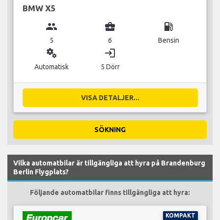
BMW X5
group
business_center
local_gas_station
5
6
Bensin
miscellaneous_services
login
Automatisk
5 Dörr
VISA DETALJER...
SÖKNING
Vilka automatbilar är tillgängliga att hyra på Brandenburg
Berlin Flygplats?
Följande automatbilar finns tillgängliga att hyra:
KOMPAKT