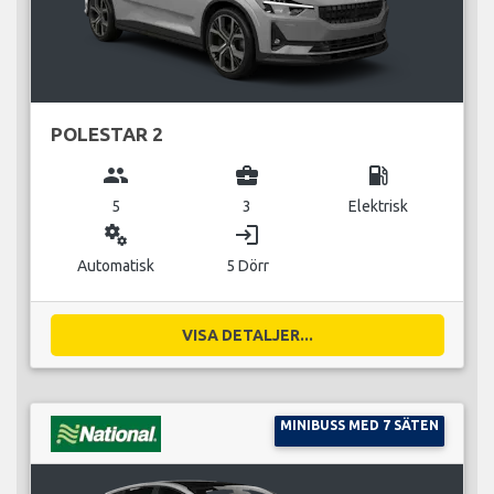
POLESTAR 2
group
business_center
local_gas_station
5
3
Elektrisk
miscellaneous_services
login
Automatisk
5 Dörr
VISA DETALJER...
MINIBUSS MED 7 SÄTEN