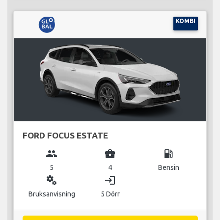
KOMBI
FORD FOCUS ESTATE
group
business_center
local_gas_station
5
4
Bensin
miscellaneous_services
login
Bruksanvisning
5 Dörr