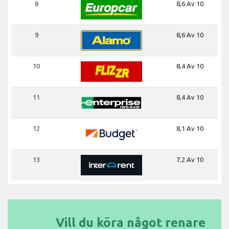
8
8,6 Av 10
9
8,6 Av 10
10
8,4 Av 10
11
8,4 Av 10
12
8,1 Av 10
13
7,2 Av 10
Vill du köra något renare