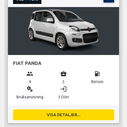
FIAT PANDA
group
business_center
local_gas_station
4
2
Bensin
miscellaneous_services
login
Bruksanvisning
3 Dörr
VISA DETALJER...