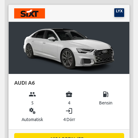
LYX
AUDI A6
group
business_center
local_gas_station
5
4
Bensin
miscellaneous_services
login
Automatisk
4 Dörr