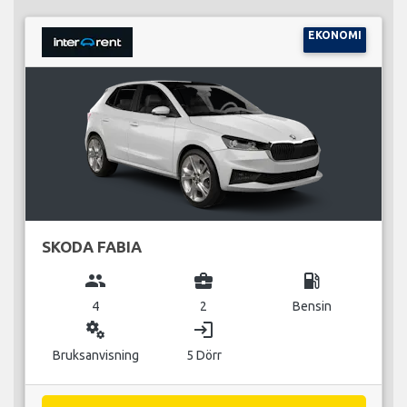
EKONOMI
SKODA FABIA
group
business_center
local_gas_station
4
2
Bensin
miscellaneous_services
login
Bruksanvisning
5 Dörr