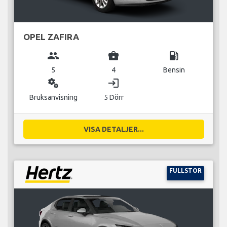
OPEL ZAFIRA
group
business_center
local_gas_station
5
4
Bensin
miscellaneous_services
login
Bruksanvisning
5 Dörr
VISA DETALJER...
FULLSTOR