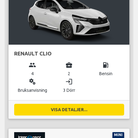
RENAULT CLIO
group
business_center
local_gas_station
4
2
Bensin
miscellaneous_services
login
Bruksanvisning
3 Dörr
VISA DETALJER...
MINI