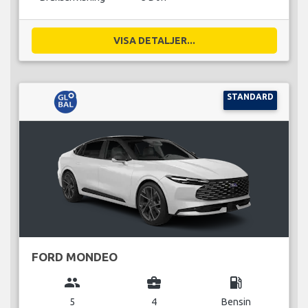
VISA DETALJER...
STANDARD
FORD MONDEO
group
business_center
local_gas_station
5
4
Bensin