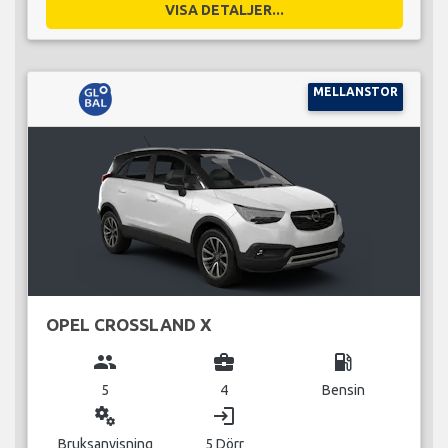
VISA DETALJER...
MELLANSTOR
OPEL CROSSLAND X
group
business_center
local_gas_station
5
4
Bensin
miscellaneous_services
login
Bruksanvisning
5 Dörr