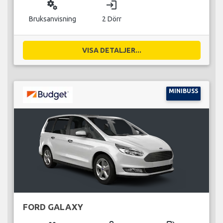
miscellaneous_services
login
Bruksanvisning
2 Dörr
VISA DETALJER...
MINIBUSS
FORD GALAXY