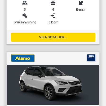
group
business_center
local_gas_station
5
4
Bensin
miscellaneous_services
login
Bruksanvisning
5 Dörr
VISA DETALJER...
SUV