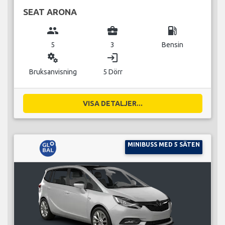
SEAT ARONA
group
business_center
local_gas_station
5
3
Bensin
miscellaneous_services
login
Bruksanvisning
5 Dörr
VISA DETALJER...
MINIBUSS MED 5 SÄTEN