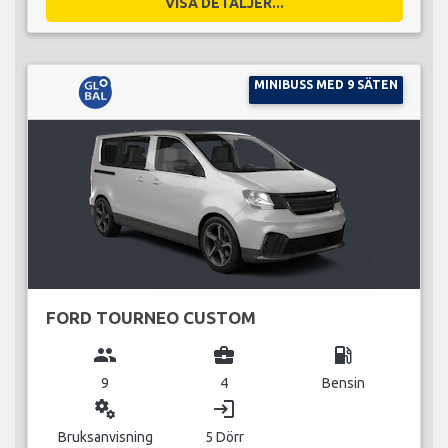
VISA DETALJER...
MINIBUSS MED 9 SÄTEN
FORD TOURNEO CUSTOM
group
business_center
local_gas_station
9
4
Bensin
miscellaneous_services
login
Bruksanvisning
5 Dörr