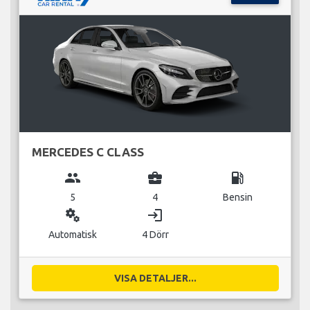
MERCEDES C CLASS
group
business_center
local_gas_station
5
4
Bensin
miscellaneous_services
login
Automatisk
4 Dörr
VISA DETALJER...