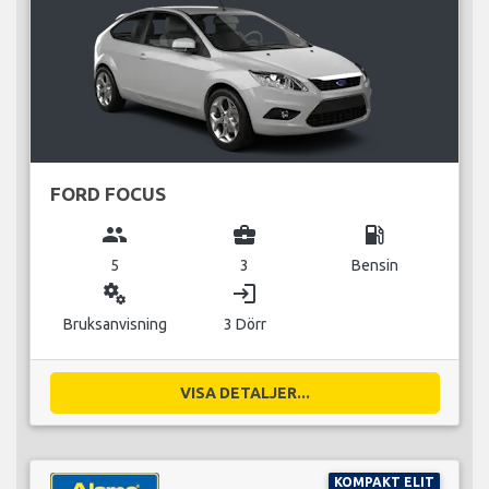
FORD FOCUS
group
business_center
local_gas_station
5
3
Bensin
miscellaneous_services
login
Bruksanvisning
3 Dörr
VISA DETALJER...
KOMPAKT ELIT