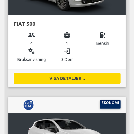
FIAT 500
group
business_center
local_gas_station
4
1
Bensin
miscellaneous_services
login
Bruksanvisning
3 Dörr
VISA DETALJER...
EKONOMI