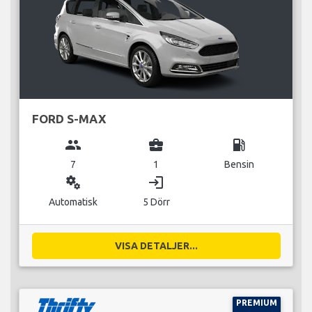
FORD S-MAX
group
business_center
local_gas_station
7
1
Bensin
miscellaneous_services
login
Automatisk
5 Dörr
VISA DETALJER...
PREMIUM