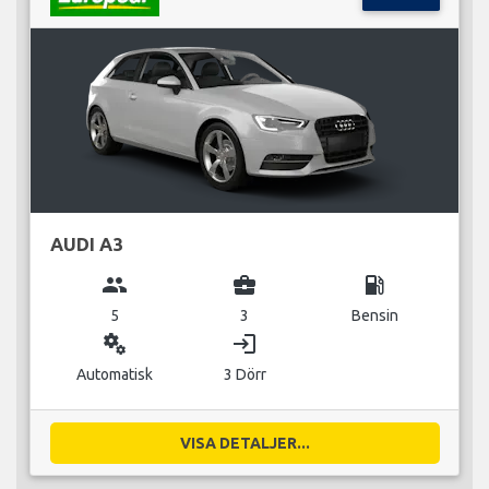
AUDI A3
group
business_center
local_gas_station
5
3
Bensin
miscellaneous_services
login
Automatisk
3 Dörr
VISA DETALJER...