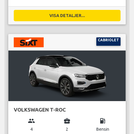
VISA DETALJER...
CABRIOLET
VOLKSWAGEN T-ROC
group
business_center
local_gas_station
4
2
Bensin