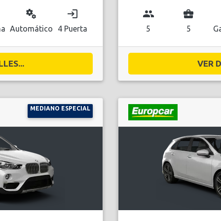
miscellaneous_services
login
group
business_center
na
Automático
4 Puerta
5
5
Ga
LES...
VER D
MEDIANO ESPECIAL