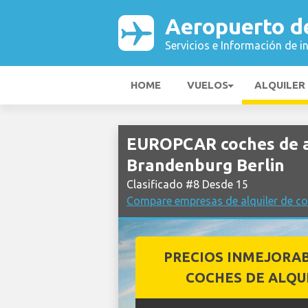
Aeropuerto d
Servicios e Información de i
HOME
VUELOS
ALQUILER
EUROPCAR coches de a
Brandenburg Berlin
Clasificado #8 Desde 15
Compare empresas de alquiler de co
PRECIOS INMEJORA
COCHES DE ALQU