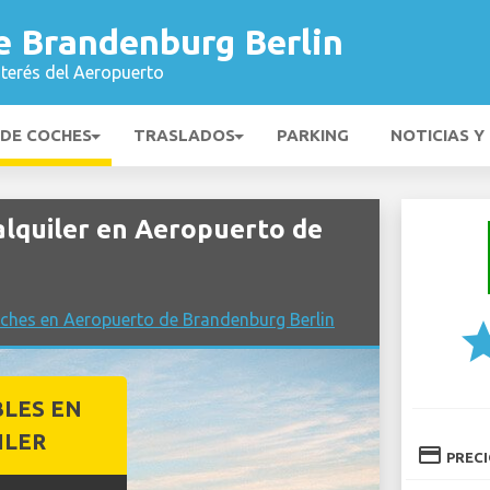
e Brandenburg Berlin
nterés del Aeropuerto
 DE COCHES
TRASLADOS
PARKING
NOTICIAS Y
lquiler en Aeropuerto de
ches en Aeropuerto de Brandenburg Berlin
st
BLES EN
ILER
credit_card
PREC