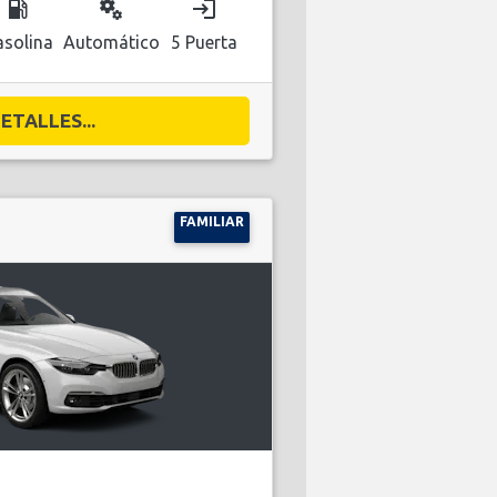
local_gas_station
miscellaneous_services
login
solina
Automático
5 Puerta
ETALLES...
FAMILIAR