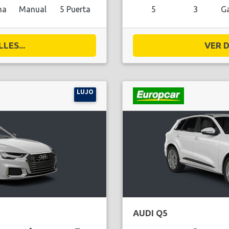
na
Manual
5 Puerta
5
3
Ga
LES...
VER D
LUJO
AUDI Q5