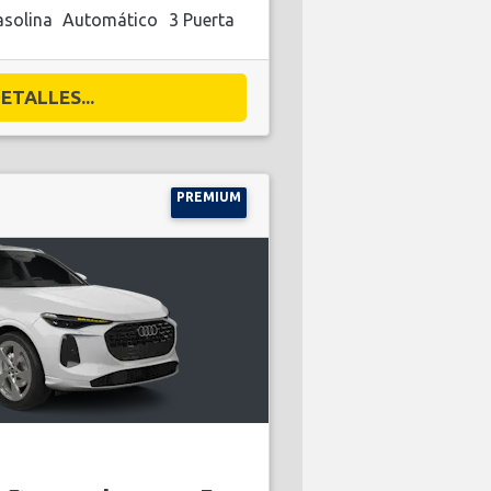
solina
Automático
3 Puerta
ETALLES...
PREMIUM