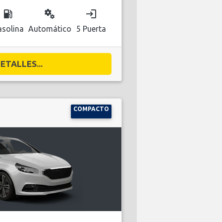
local_gas_station
miscellaneous_services
login
solina
Automático
5 Puerta
ETALLES...
COMPACTO