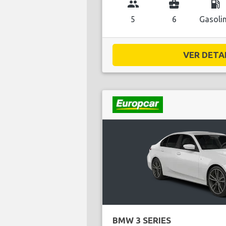
group
business_center
local_gas_station
5
6
Gasoli
VER DETAL
BMW 3 SERIES