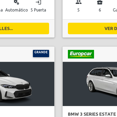
miscellaneous_services
login
group
business_center
na
Automático
5 Puerta
5
6
Ga
LES...
VER D
GRANDE
BMW 3 SERIES ESTATE