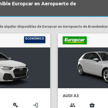
onible Europcar en Aeropuerto de
de alquiler disponibles de Europcar en Aeropuerto de Brandenburg
ECONÓMICO
AUDI A3
miscellaneous_services
login
group
business_center