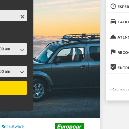
timer
ESPER
directions_car
CALID
room_service
ATEN
flag
RECOG
beenhere
ENTRE
* Calculado de