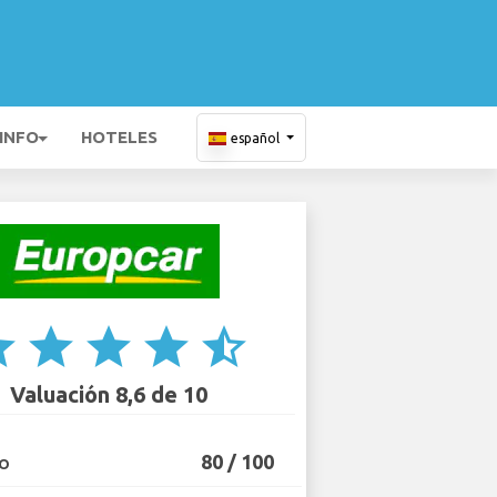
 INFO
HOTELES
español
ar
star
star
star
star_half
Valuación 8,6 de 10
80 / 100
IO