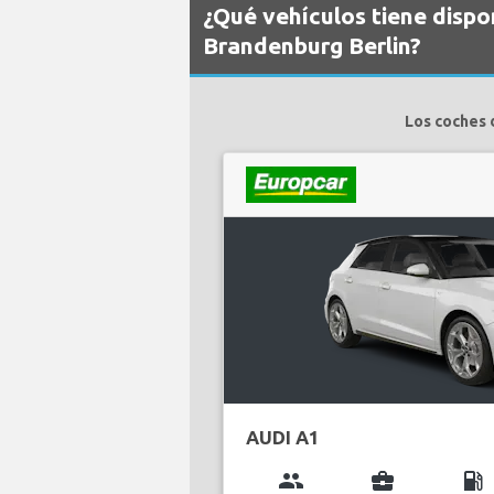
¿Qué vehículos tiene disp
Brandenburg Berlin?
Los coches 
AUDI A1
group
business_center
local_gas_station