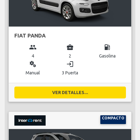
FIAT PANDA
group
business_center
local_gas_station
4
2
Gasolina
miscellaneous_services
login
Manual
3 Puerta
VER DETALLES...
COMPACTO