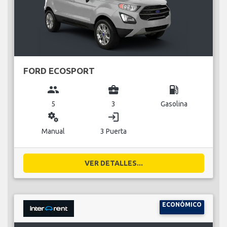
FORD ECOSPORT
group
business_center
local_gas_station
5
3
Gasolina
miscellaneous_services
login
Manual
3 Puerta
VER DETALLES...
ECONÓMICO