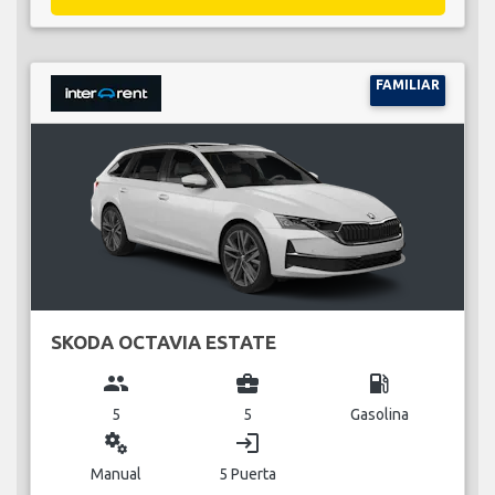
FAMILIAR
SKODA OCTAVIA ESTATE
group
business_center
local_gas_station
5
5
Gasolina
miscellaneous_services
login
Manual
5 Puerta