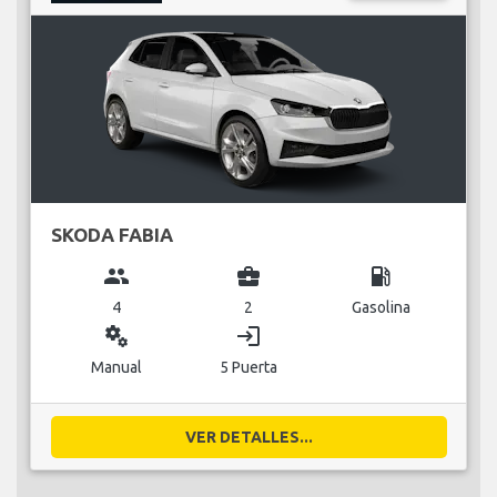
SKODA FABIA
group
business_center
local_gas_station
4
2
Gasolina
miscellaneous_services
login
Manual
5 Puerta
VER DETALLES...