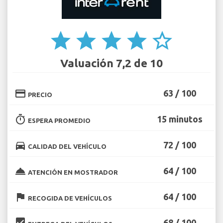
star
star
star
star
star_border
Valuación 7,2 de 10
credit_card
63 / 100
PRECIO
timer
15 minutos
ESPERA PROMEDIO
directions_car
72 / 100
CALIDAD DEL VEHÍCULO
room_service
64 / 100
ATENCIÓN EN MOSTRADOR
flag
64 / 100
RECOGIDA DE VEHÍCULOS
beenhere
68 / 100