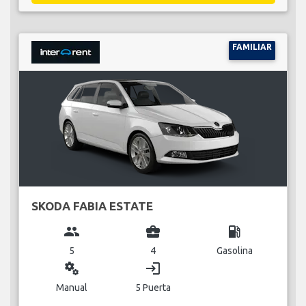
FAMILIAR
SKODA FABIA ESTATE
group
business_center
local_gas_station
5
4
Gasolina
miscellaneous_services
login
Manual
5 Puerta