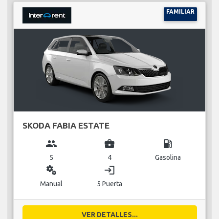
FAMILIAR
SKODA FABIA ESTATE
group
business_center
local_gas_station
5
4
Gasolina
miscellaneous_services
login
Manual
5 Puerta
VER DETALLES...