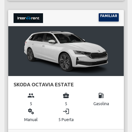
FAMILIAR
SKODA OCTAVIA ESTATE
group
business_center
local_gas_station
5
5
Gasolina
miscellaneous_services
login
Manual
5 Puerta