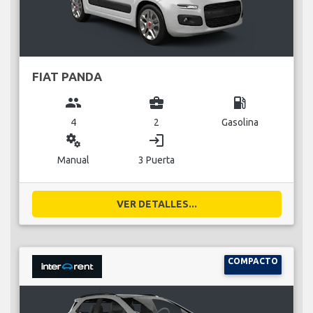
FIAT PANDA
group
business_center
local_gas_station
4
2
Gasolina
miscellaneous_services
login
Manual
3 Puerta
VER DETALLES...
COMPACTO