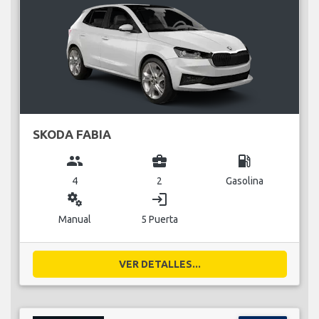
SKODA FABIA
group
business_center
local_gas_station
4
2
Gasolina
miscellaneous_services
login
Manual
5 Puerta
VER DETALLES...