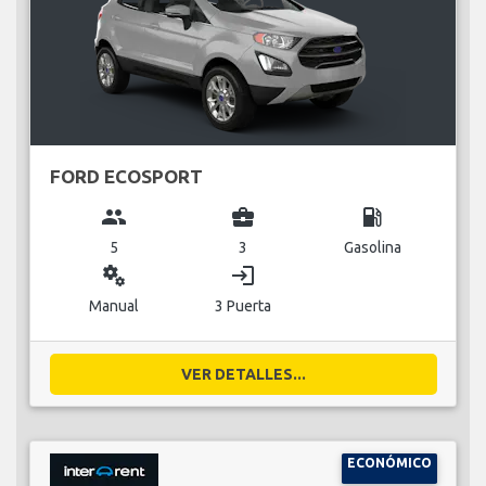
FORD ECOSPORT
group
business_center
local_gas_station
5
3
Gasolina
miscellaneous_services
login
Manual
3 Puerta
VER DETALLES...
ECONÓMICO