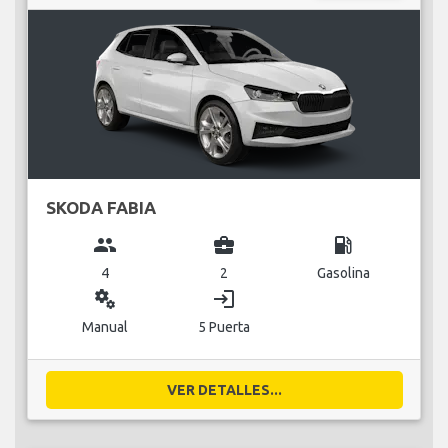
SKODA FABIA
group
business_center
local_gas_station
4
2
Gasolina
miscellaneous_services
login
Manual
5 Puerta
VER DETALLES...