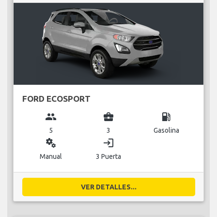
FORD ECOSPORT
group
business_center
local_gas_station
5
3
Gasolina
miscellaneous_services
login
Manual
3 Puerta
VER DETALLES...