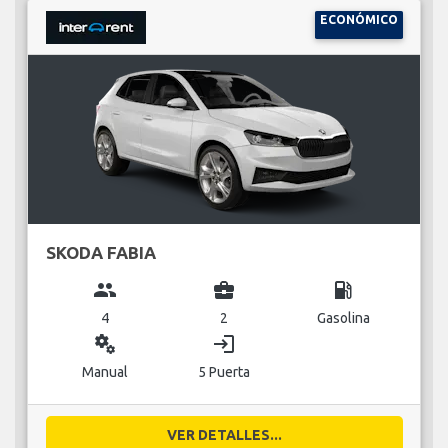
ECONÓMICO
SKODA FABIA
group
business_center
local_gas_station
4
2
Gasolina
miscellaneous_services
login
Manual
5 Puerta
VER DETALLES...