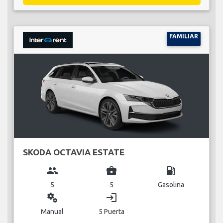
FAMILIAR
SKODA OCTAVIA ESTATE
group
business_center
local_gas_station
5
5
Gasolina
miscellaneous_services
login
Manual
5 Puerta