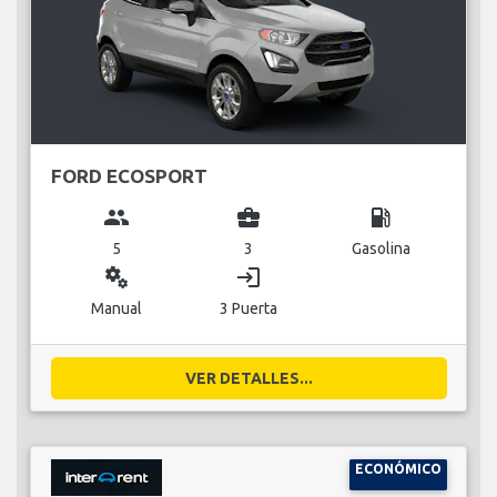
FORD ECOSPORT
group
business_center
local_gas_station
5
3
Gasolina
miscellaneous_services
login
Manual
3 Puerta
VER DETALLES...
ECONÓMICO