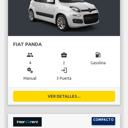
FIAT PANDA
group
business_center
local_gas_station
4
2
Gasolina
miscellaneous_services
login
Manual
3 Puerta
VER DETALLES...
COMPACTO