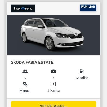
FAMILIAR
SKODA FABIA ESTATE
group
business_center
local_gas_station
5
4
Gasolina
miscellaneous_services
login
Manual
5 Puerta
VER DETALLES...