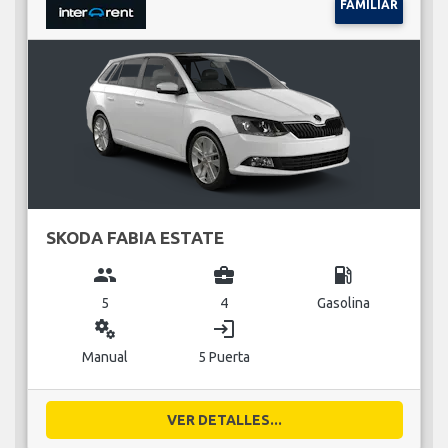
FAMILIAR
SKODA FABIA ESTATE
group
business_center
local_gas_station
5
4
Gasolina
miscellaneous_services
login
Manual
5 Puerta
VER DETALLES...