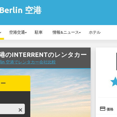
 Berlin 空港
空港交通
駐車
情報&ニュース
ホテル
in 空港のINTERRENTのレンタカー
 Berlin 空港でレンタカー会社比較
st
カー
credit_card
価格