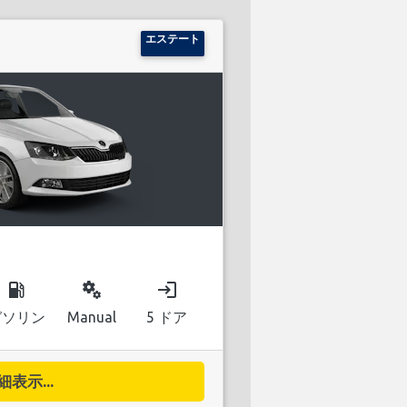
エステート
local_gas_station
miscellaneous_services
login
ガソリン
Manual
5 ドア
細表示...