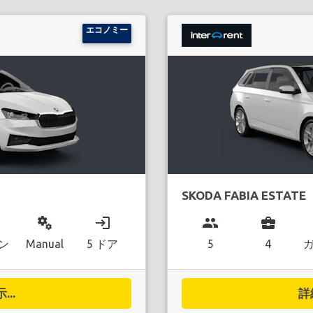
エコノミー
SKODA FABIA ESTATE
miscellaneous_services
login
group
business_center
ン
Manual
5 ドア
5
4
..
詳