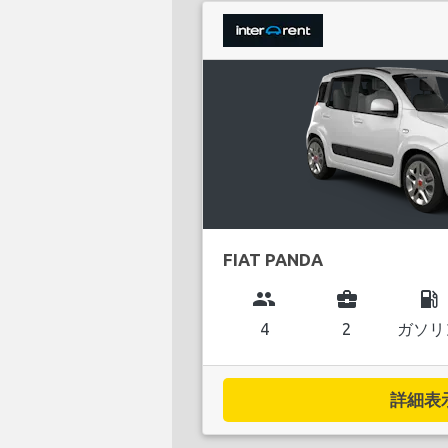
FIAT PANDA
group
business_center
local_gas_station
4
2
ガソリ
詳細表示.