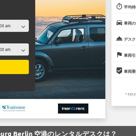
timer
平均待
directions_car
車両の
room_service
デスク
flag
車両引
beenhere
車両乗
* 12
enburg Berlin 空港のレンタルデスクは？