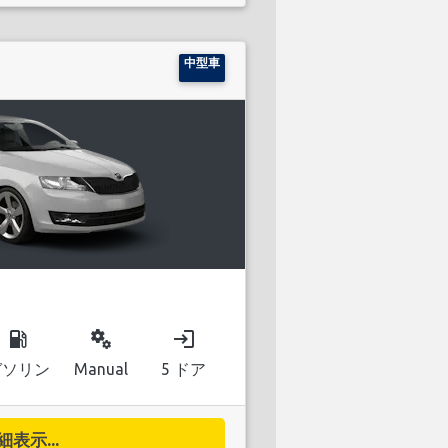
中型車
local_gas_station
miscellaneous_services
login
ガソリン
Manual
5 ドア
細表示...