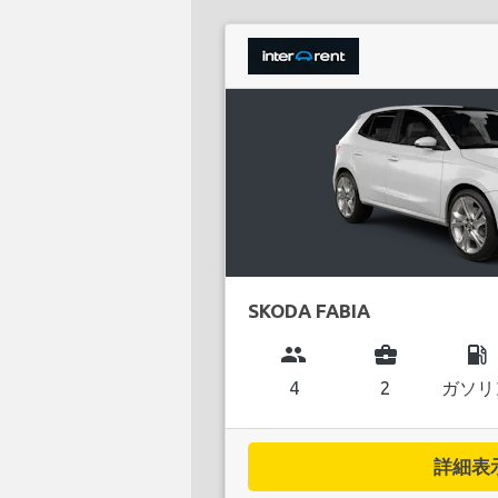
SKODA FABIA
group
business_center
local_gas_station
4
2
ガソリ
詳細表示.