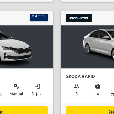
エステート
SKODA RAPID
miscellaneous_services
login
group
business_center
ン
Manual
5 ドア
5
4
..
詳