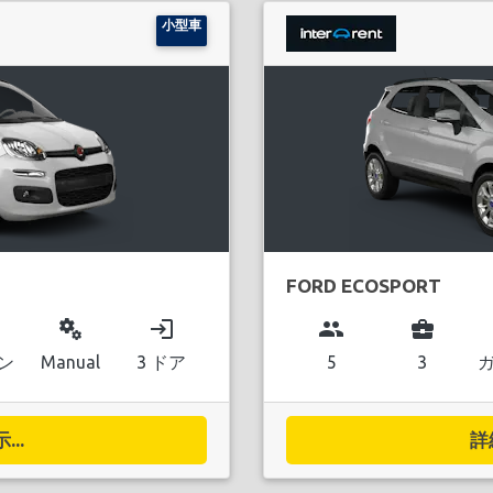
小型車
FORD ECOSPORT
miscellaneous_services
login
group
business_center
ン
Manual
3 ドア
5
3
..
詳