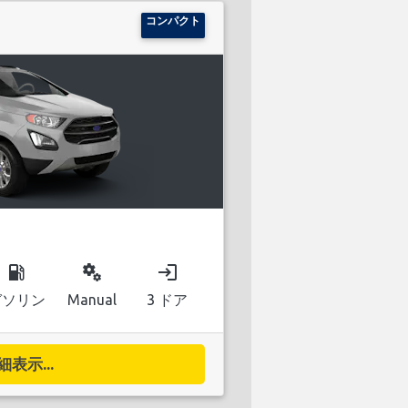
コンパクト
local_gas_station
miscellaneous_services
login
ガソリン
Manual
3 ドア
細表示...