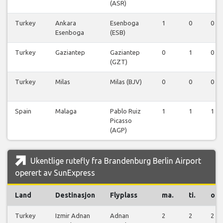
(ASR)
Turkey
Ankara
Esenboga
1
0
0
Esenboga
(ESB)
Turkey
Gaziantep
Gaziantep
0
1
0
(GZT)
Turkey
Milas
Milas (BJV)
0
0
0
Spain
Malaga
Pablo Ruiz
1
1
1
Picasso
(AGP)
Ukentlige rutefly fra Brandenburg Berlin Airport
operert av SunExpress
Land
Destinasjon
Flyplass
ma.
ti.
on.
Turkey
Izmir Adnan
Adnan
2
2
2