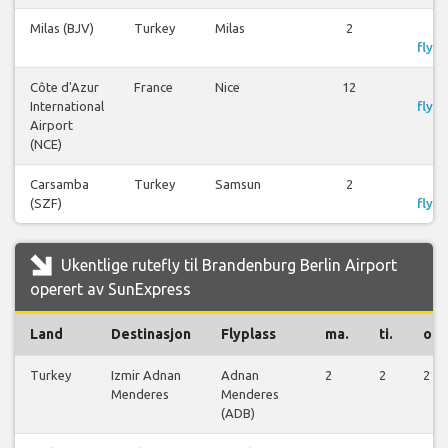
Milas (BJV)
Turkey
Milas
2
S
flyre
Côte d'Azur
France
Nice
12
S
International
flyre
Airport
(NCE)
Carsamba
Turkey
Samsun
2
S
(SZF)
flyre
Ukentlige rutefly til Brandenburg Berlin Airport
operert av SunExpress
Land
Destinasjon
Flyplass
ma.
ti.
on.
Turkey
Izmir Adnan
Adnan
2
2
2
Menderes
Menderes
(ADB)