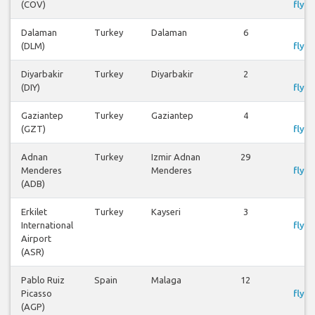
(COV)
flyre
Dalaman
Turkey
Dalaman
6
S
(DLM)
flyre
Diyarbakir
Turkey
Diyarbakir
2
S
(DIY)
flyre
Gaziantep
Turkey
Gaziantep
4
S
(GZT)
flyre
Adnan
Turkey
Izmir Adnan
29
S
Menderes
Menderes
flyre
(ADB)
Erkilet
Turkey
Kayseri
3
S
International
flyre
Airport
(ASR)
Pablo Ruiz
Spain
Malaga
12
S
Picasso
flyre
(AGP)