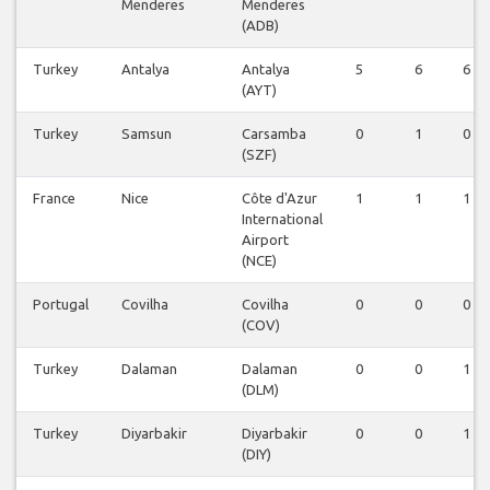
Menderes
Menderes
(ADB)
Turkey
Antalya
Antalya
5
6
6
(AYT)
Turkey
Samsun
Carsamba
0
1
0
(SZF)
France
Nice
Côte d'Azur
1
1
1
International
Airport
(NCE)
Portugal
Covilha
Covilha
0
0
0
(COV)
Turkey
Dalaman
Dalaman
0
0
1
(DLM)
Turkey
Diyarbakir
Diyarbakir
0
0
1
(DIY)