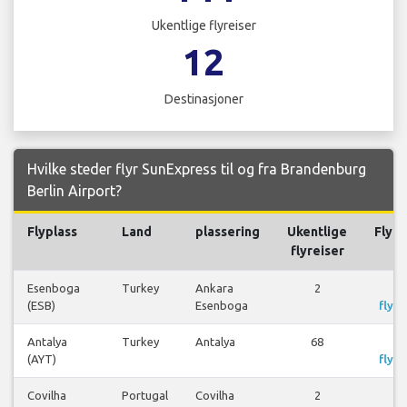
Ukentlige flyreiser
12
Destinasjoner
Hvilke steder flyr SunExpress til og fra Brandenburg
Berlin Airport?
Flyplass
Land
plassering
Ukentlige
Flyre
flyreiser
Esenboga
Turkey
Ankara
2
S
(ESB)
Esenboga
flyre
Antalya
Turkey
Antalya
68
S
(AYT)
flyre
Covilha
Portugal
Covilha
2
S