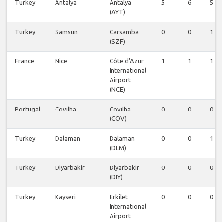
Turkey
Antalya
Antalya
5
6
5
(AYT)
Turkey
Samsun
Carsamba
0
0
1
(SZF)
France
Nice
Côte d'Azur
1
1
1
International
Airport
(NCE)
Portugal
Covilha
Covilha
0
0
0
(COV)
Turkey
Dalaman
Dalaman
0
0
1
(DLM)
Turkey
Diyarbakir
Diyarbakir
0
0
0
(DIY)
Turkey
Kayseri
Erkilet
0
0
0
International
Airport