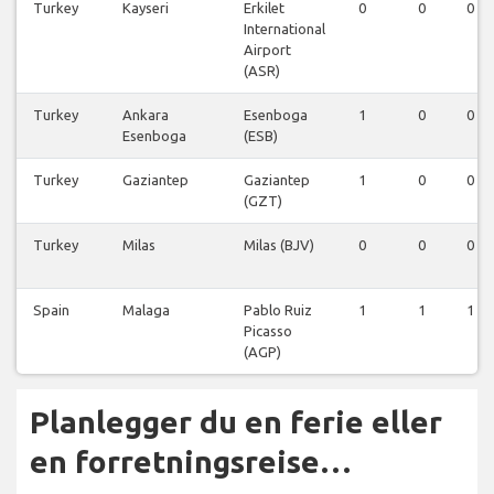
Turkey
Kayseri
Erkilet
0
0
0
International
Airport
(ASR)
Turkey
Ankara
Esenboga
1
0
0
Esenboga
(ESB)
Turkey
Gaziantep
Gaziantep
1
0
0
(GZT)
Turkey
Milas
Milas (BJV)
0
0
0
Spain
Malaga
Pablo Ruiz
1
1
1
Picasso
(AGP)
Planlegger du en ferie eller
en forretningsreise…