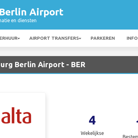
erlin Airport
matie en diensten
ERHUUR
AIRPORT TRANSFERS
PARKEREN
INFO
urg Berlin Airport - BER
4
Wekelijkse
Beste