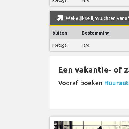
Portugal
Faro
Wekelijkse lijnvluchten vana
buiten
Bestemming
Portugal
Faro
Een vakantie- of 
Vooraf boeken
Huuraut