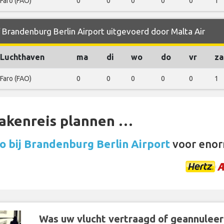
Faro (FAO)
0
0
0
0
0
1
f Brandenburg Berlin Airport uitgevoerd door Malta Air
Luchthaven
ma
di
wo
do
vr
za
Faro (FAO)
0
0
0
0
0
1
zakenreis plannen …
o bij Brandenburg Berlin Airport
voor enor
Was uw vlucht vertraagd of geannuleer