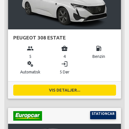
PEUGEOT 308 ESTATE
group
business_center
local_gas_station
5
4
Benzin
miscellaneous_services
login
Automatisk
5 Dør
VIS DETALJER...
STATIONCAR