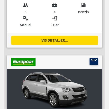
group
business_center
local_gas_station
5
4
Benzin
miscellaneous_services
login
Manuel
5 Dør
VIS DETALJER...
SUV