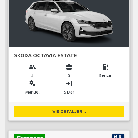
SKODA OCTAVIA ESTATE
group
business_center
local_gas_station
5
5
Benzin
miscellaneous_services
login
Manuel
5 Dør
VIS DETALJER...
MINI