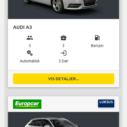
AUDI A3
group
business_center
local_gas_station
5
3
Benzin
miscellaneous_services
login
Automatisk
3 Dør
VIS DETALJER...
LUKSUS