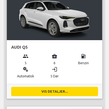
AUDI Q5
group
business_center
local_gas_station
5
6
Benzin
miscellaneous_services
login
Automatisk
5 Dør
VIS DETALJER...