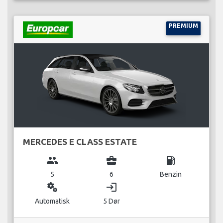
PREMIUM
MERCEDES E CLASS ESTATE
group
business_center
local_gas_station
5
6
Benzin
miscellaneous_services
login
Automatisk
5 Dør