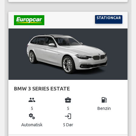
STATIONCAR
BMW 3 SERIES ESTATE
group
business_center
local_gas_station
5
5
Benzin
miscellaneous_services
login
Automatisk
5 Dør