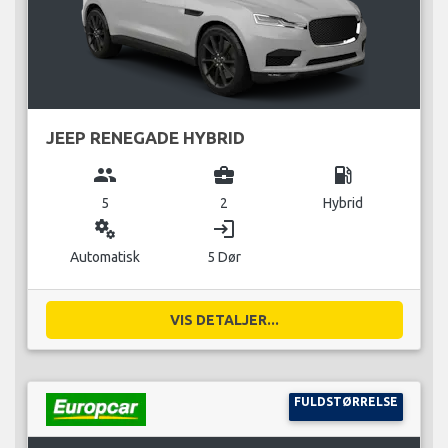
JEEP RENEGADE HYBRID
group
business_center
local_gas_station
5
2
Hybrid
miscellaneous_services
login
Automatisk
5 Dør
VIS DETALJER...
FULDSTØRRELSE