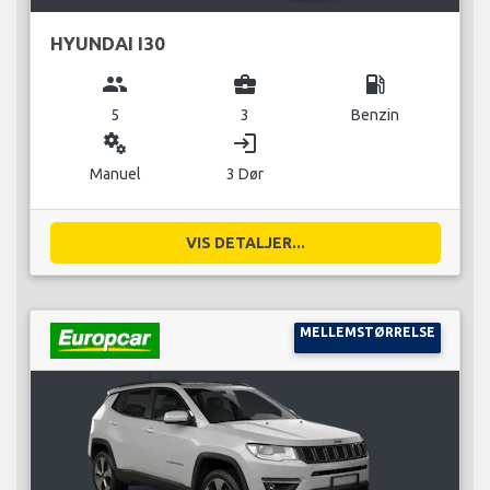
HYUNDAI I30
group
business_center
local_gas_station
5
3
Benzin
miscellaneous_services
login
Manuel
3 Dør
VIS DETALJER...
MELLEMSTØRRELSE