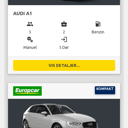
AUDI A1
group
business_center
local_gas_station
5
2
Benzin
miscellaneous_services
login
Manuel
5 Dør
VIS DETALJER...
KOMPAKT