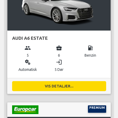
AUDI A6 ESTATE
group
business_center
local_gas_station
5
6
Benzin
miscellaneous_services
login
Automatisk
5 Dør
VIS DETALJER...
PREMIUM