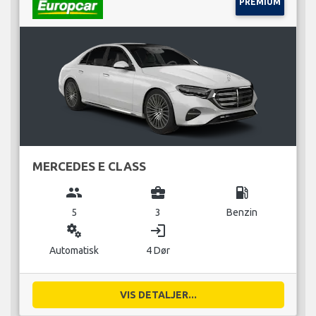
PREMIUM
MERCEDES E CLASS
group
business_center
local_gas_station
5
3
Benzin
miscellaneous_services
login
Automatisk
4 Dør
VIS DETALJER...