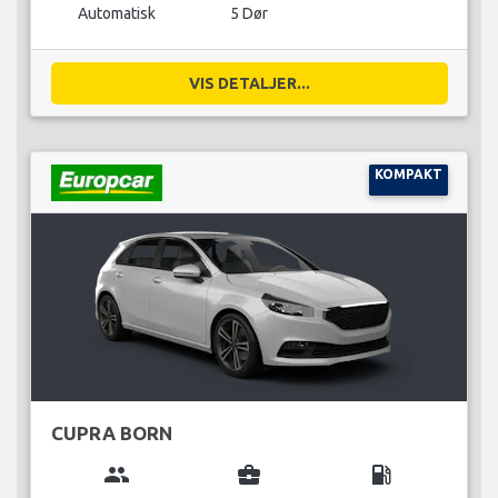
Automatisk
5 Dør
VIS DETALJER...
KOMPAKT
CUPRA BORN
group
business_center
local_gas_station