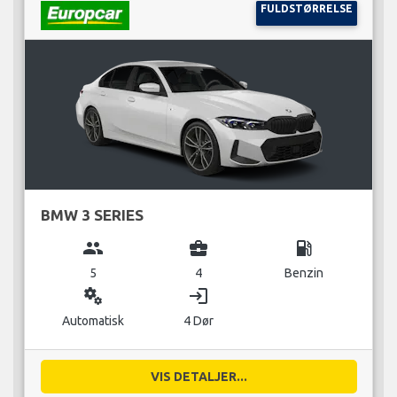
FULDSTØRRELSE
BMW 3 SERIES
group
business_center
local_gas_station
5
4
Benzin
miscellaneous_services
login
Automatisk
4 Dør
VIS DETALJER...