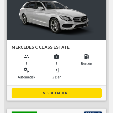
MERCEDES C CLASS ESTATE
group
business_center
local_gas_station
5
5
Benzin
miscellaneous_services
login
Automatisk
5 Dør
VIS DETALJER...