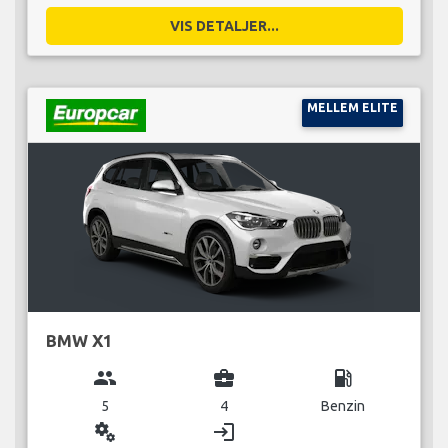
VIS DETALJER...
MELLEM ELITE
BMW X1
group
business_center
local_gas_station
5
4
Benzin
miscellaneous_services
login