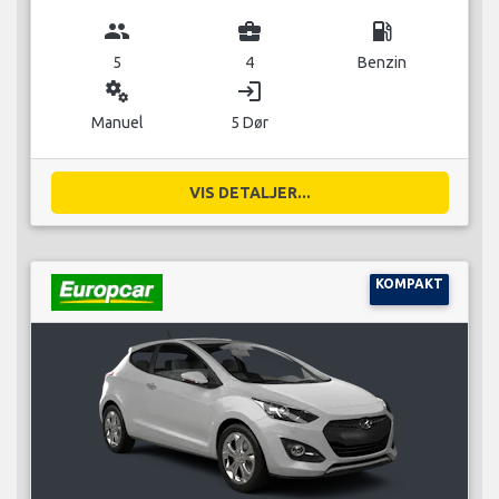
group
business_center
local_gas_station
5
4
Benzin
miscellaneous_services
login
Manuel
5 Dør
VIS DETALJER...
KOMPAKT