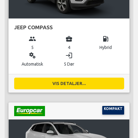
JEEP COMPASS
group
business_center
local_gas_station
5
4
Hybrid
miscellaneous_services
login
Automatisk
5 Dør
VIS DETALJER...
KOMPAKT