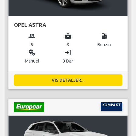
OPEL ASTRA
group
business_center
local_gas_station
5
3
Benzin
miscellaneous_services
login
Manuel
3 Dør
VIS DETALJER...
KOMPAKT