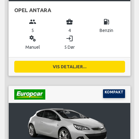
OPEL ANTARA
group
business_center
local_gas_station
5
4
Benzin
miscellaneous_services
login
Manuel
5 Dør
VIS DETALJER...
KOMPAKT