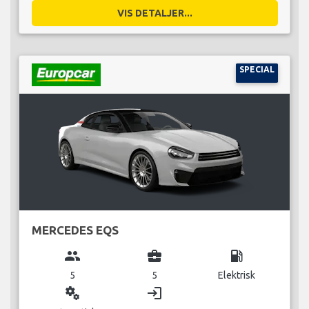
VIS DETALJER...
SPECIAL
MERCEDES EQS
group
business_center
local_gas_station
5
5
Elektrisk
miscellaneous_services
login