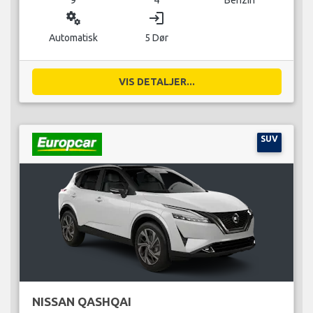
miscellaneous_services
login
Automatisk
5 Dør
VIS DETALJER...
SUV
NISSAN QASHQAI