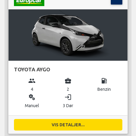
TOYOTA AYGO
group
business_center
local_gas_station
4
2
Benzin
miscellaneous_services
login
Manuel
3 Dør
VIS DETALJER...