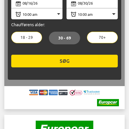
Chaufførens alder:
18 - 29
70+
30 - 69
SØG