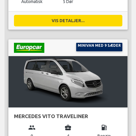
Automatisk
5 Dør
VIS DETALJER...
MINIVAN MED 9 SÆDER
MERCEDES VITO TRAVELINER
group
business_center
local_gas_station
9
4
Benzin