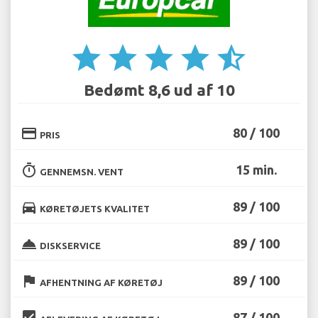
star
star
star
star
star_half
Bedømt 8,6 ud af 10
credit_card
80 / 100
PRIS
timer
15 min.
GENNEMSN. VENT
directions_car
89 / 100
KØRETØJETS KVALITET
room_service
89 / 100
DISKSERVICE
flag
89 / 100
AFHENTNING AF KØRETØJ
beenhere
87 / 100