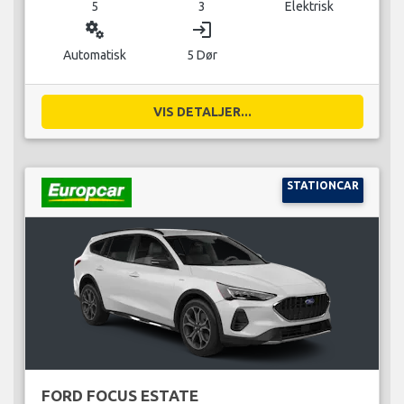
5
3
Elektrisk
miscellaneous_services
login
Automatisk
5 Dør
VIS DETALJER...
STATIONCAR
FORD FOCUS ESTATE