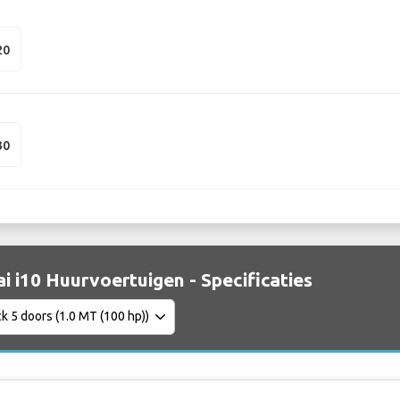
20
30
i i10 Huurvoertuigen - Specificaties