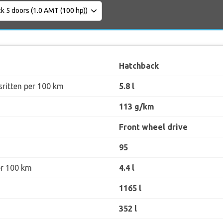
Hatchback
sritten per 100 km
5.8 l
113 g/km
Front wheel drive
95
er 100 km
4.4 l
1165 l
352 l