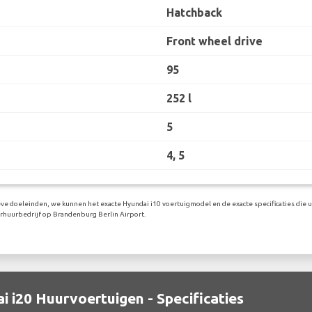
Hatchback
Front wheel drive
95
252 l
5
4, 5
eve doeleinden, we kunnen het exacte Hyundai i10 voertuigmodel en de exacte specificaties die u
rhuurbedrijf op Brandenburg Berlin Airport.
i i20 Huurvoertuigen - Specificaties