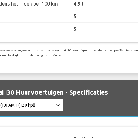
dens het rijden per 100 km
4.9 l
5
5
eve doeleinden, we kunnen het exacte Hyundai i20 voertuigmodel en de exacte specificaties die u
rhuurbedrijf op Brandenburg Berlin Airport.
i i30 Huurvoertuigen - Specificaties