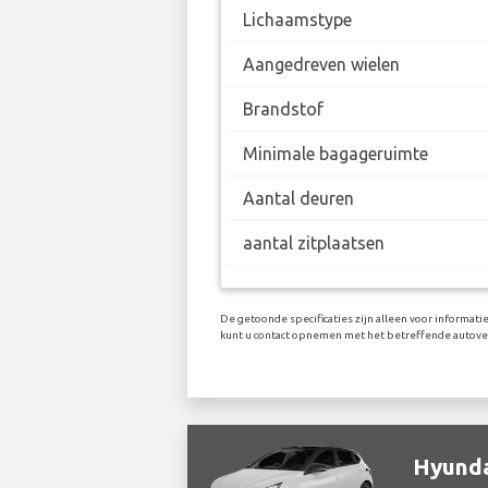
Lichaamstype
Aangedreven wielen
Brandstof
Minimale bagageruimte
Aantal deuren
aantal zitplaatsen
De getoonde specificaties zijn alleen voor informati
kunt u contact opnemen met het betreffende autove
Hyunda