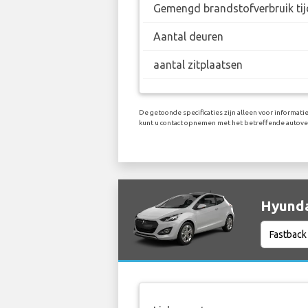
Gemengd brandstofverbruik tij
Aantal deuren
aantal zitplaatsen
De getoonde specificaties zijn alleen voor informati
kunt u contact opnemen met het betreffende autove
Hyunda