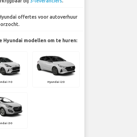
rkrijgbaar bij
3-leveranciers
.
Hyundai offertes voor autoverhuur
orzocht.
e Hyundai modellen om te huren:
ndai i10
Hyundai i20
ndai i30