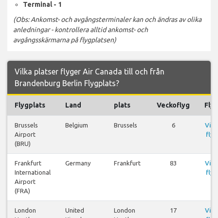
Terminal - 1
(Obs: Ankomst- och avgångsterminaler kan och ändras av olika
anledningar - kontrollera alltid ankomst- och
avgångsskärmarna på flygplatsen)
Vilka platser flyger Air Canada till och från
Brandenburg Berlin Flygplats?
Flygplats
Land
plats
Veckoflyg
Fly
Brussels
Belgium
Brussels
6
Visa
Airport
flyg
(BRU)
Frankfurt
Germany
Frankfurt
83
Visa
International
flyg
Airport
(FRA)
London
United
London
17
Visa