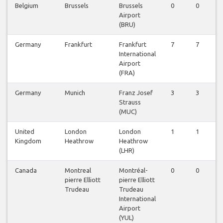
Belgium
Brussels
Brussels
0
0
1
Airport
(BRU)
Germany
Frankfurt
Frankfurt
7
7
7
International
Airport
(FRA)
Germany
Munich
Franz Josef
3
3
3
Strauss
(MUC)
United
London
London
1
1
1
Kingdom
Heathrow
Heathrow
(LHR)
Canada
Montreal
Montréal-
0
0
1
pierre Elliott
pierre Elliott
Trudeau
Trudeau
International
Airport
(YUL)