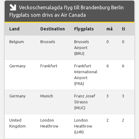
Veckoschemalagda flyg till Brandenburg Berlin
Flygplats som drivs av Air Canada
Land
Destination
Flygplats
må
ti
o
Belgium
Brussels
Brussels
0
0
1
Airport
(BRU)
Germany
Frankfurt
Frankfurt
6
6
6
International
Airport
(FRA)
Germany
Munich
Franz Josef
3
3
3
Strauss
(MUC)
United
London
London
2
2
2
Kingdom
Heathrow
Heathrow
(LHR)