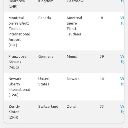
Heathrow
Kingdom
Heathrow
flyg
(LHR)
Montréal-
Canada
Montreal
8
Visa
pierre Elliott
pierre
flyg
Trudeau
Elliott
International
Trudeau
Airport
(YUL)
Franz Josef
Germany
Munich
39
Visa
Strauss
flyg
(MUC)
Newark
United
Newark
14
Visa
Liberty
States
flyg
International
(EWR)
Zürich-
Switzerland
Zurich
33
Visa
Kloten
flyg
(ZRH)