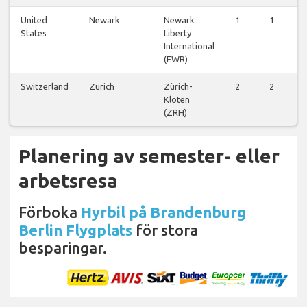
United
Newark
Newark
1
1
1
States
Liberty
International
(EWR)
Switzerland
Zurich
Zürich-
2
2
2
Kloten
(ZRH)
Planering av semester- eller
arbetsresa
Förboka
Hyrbil på Brandenburg
Berlin Flygplats
för stora
besparingar.