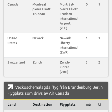
Canada
Montreal
Montréal-
0
1
1
pierre Elliott
pierre Elliott
Trudeau
Trudeau
International
Airport
(YUL)
United
Newark
Newark
1
1
1
States
Liberty
International
(EWR)
Switzerland
Zurich
Zürich-
3
2
2
Kloten
(ZRH)
Veckoschemalagda flyg från Brandenburg Berlin
Flygplats som drivs av Air Canada
Land
Destination
Flygplats
må
ti
o