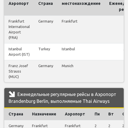
Аэропорт
Страна
местонахождение
Еженеде
рей
Frankfurt
Germany
Frankfurt
25
International
Airport
(FRA)
Istanbul
Turkey
Istanbul
58
Airport (IST)
Franz Josef
Germany
Munich
14
Strauss
(MUC)
Еженедельные регулярные рейсы в Аэропорт
Brandenburg Berlin, выполняемые Thai Airways
Страна
Назначение
Аэропорт
Пн
Вт
Ср
Germany
Frankfurt
Frankfurt
2
2
2