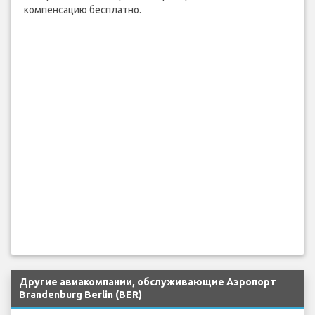
с багажом или £520 (€600) компенсации за подходящие
задержки и отмены рейсов. Проверьте свою
компенсацию бесплатно.
Другие авиакомпании, обслуживающие Аэропорт