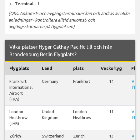
Terminal - 1
(Obs: Ankomst- och avgångsterminaler kan och ändras av olika
anledningar - kontrollera alltid ankomst- och
avgångsskärmarna på flygplatsen)
Vilka platser flyger Cathay Pacific till och från
Brandenburg Berlin Flygplats?
Flygplats
Land
plats
Veckoflyg
Fly
Frankfurt
Germany
Frankfurt
14
Visa
International
flyg
Airport
(FRA)
London
United
London
11
Visa
Heathrow
Kingdom
Heathrow
flyg
(LHR)
Zürich-
Switzerland
Zurich
13
Visa