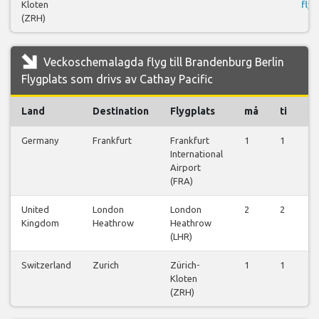
Kloten
flyg
(ZRH)
Veckoschemalagda flyg till Brandenburg Berlin
Flygplats som drivs av Cathay Pacific
Land
Destination
Flygplats
må
ti
o
Germany
Frankfurt
Frankfurt
1
1
1
International
Airport
(FRA)
United
London
London
2
2
1
Kingdom
Heathrow
Heathrow
(LHR)
Switzerland
Zurich
Zürich-
1
1
1
Kloten
(ZRH)