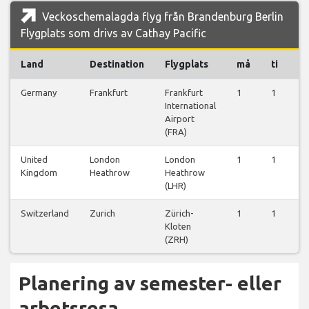
Veckoschemalagda flyg från Brandenburg Berlin
Flygplats som drivs av Cathay Pacific
Land
Destination
Flygplats
må
ti
o
Germany
Frankfurt
Frankfurt
1
1
1
International
Airport
(FRA)
United
London
London
1
1
1
Kingdom
Heathrow
Heathrow
(LHR)
Switzerland
Zurich
Zürich-
1
1
1
Kloten
(ZRH)
Planering av semester- eller
arbetsresa