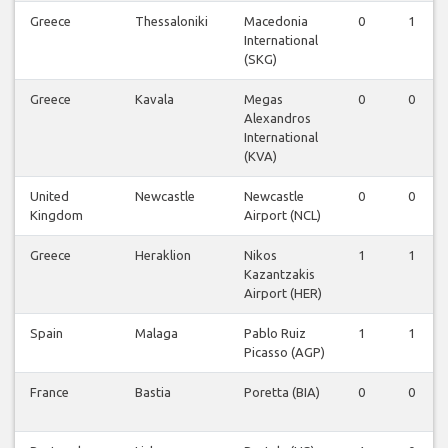
Greece
Thessaloniki
Macedonia
0
1
International
(SKG)
Greece
Kavala
Megas
0
0
Alexandros
International
(KVA)
United
Newcastle
Newcastle
0
0
Kingdom
Airport (NCL)
Greece
Heraklion
Nikos
1
1
Kazantzakis
Airport (HER)
Spain
Malaga
Pablo Ruiz
1
1
Picasso (AGP)
France
Bastia
Poretta (BIA)
0
0