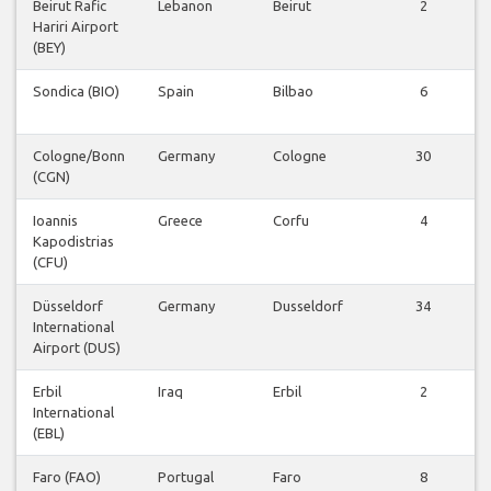
Beirut Rafic
Lebanon
Beirut
2
Hariri Airport
(BEY)
Sondica (BIO)
Spain
Bilbao
6
Cologne/Bonn
Germany
Cologne
30
(CGN)
Ioannis
Greece
Corfu
4
Kapodistrias
(CFU)
Düsseldorf
Germany
Dusseldorf
34
International
Airport (DUS)
Erbil
Iraq
Erbil
2
International
(EBL)
Faro (FAO)
Portugal
Faro
8