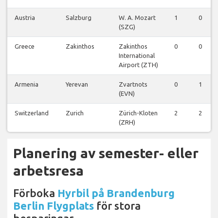
Austria
Salzburg
W. A. Mozart
1
0
(SZG)
Greece
Zakinthos
Zakinthos
0
0
International
Airport (ZTH)
Armenia
Yerevan
Zvartnots
0
1
(EVN)
Switzerland
Zurich
Zürich-Kloten
2
2
(ZRH)
Planering av semester- eller
arbetsresa
Förboka
Hyrbil på Brandenburg
Berlin Flygplats
för stora