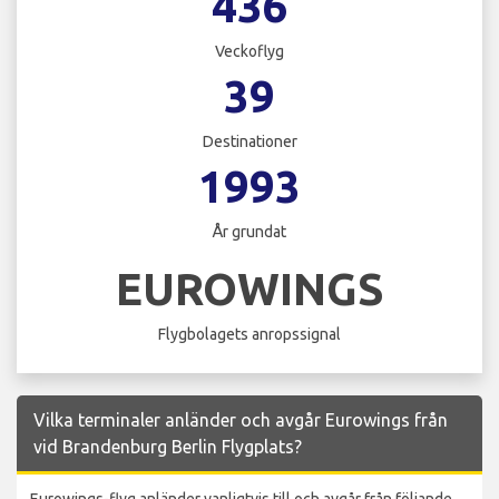
436
Veckoflyg
39
Destinationer
1993
År grundat
EUROWINGS
Flygbolagets anropssignal
Vilka terminaler anländer och avgår Eurowings från
vid Brandenburg Berlin Flygplats?
Eurowings-flyg anländer vanligtvis till och avgår från följande