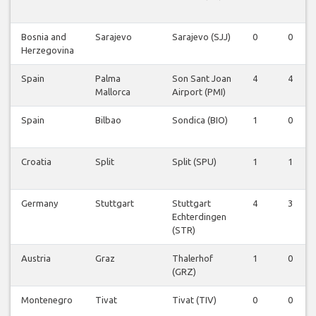
Bosnia and
Sarajevo
Sarajevo (SJJ)
0
0
Herzegovina
Spain
Palma
Son Sant Joan
4
4
Mallorca
Airport (PMI)
Spain
Bilbao
Sondica (BIO)
1
0
Croatia
Split
Split (SPU)
1
1
Germany
Stuttgart
Stuttgart
4
3
Echterdingen
(STR)
Austria
Graz
Thalerhof
1
0
(GRZ)
Montenegro
Tivat
Tivat (TIV)
0
0