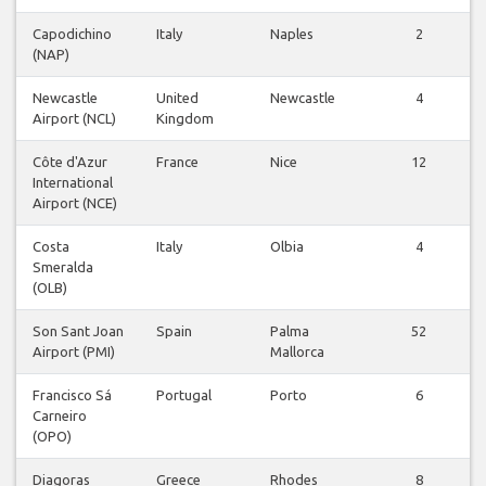
Capodichino
Italy
Naples
2
(NAP)
Newcastle
United
Newcastle
4
Airport (NCL)
Kingdom
Côte d'Azur
France
Nice
12
International
Airport (NCE)
Costa
Italy
Olbia
4
Smeralda
(OLB)
Son Sant Joan
Spain
Palma
52
Airport (PMI)
Mallorca
Francisco Sá
Portugal
Porto
6
Carneiro
(OPO)
Diagoras
Greece
Rhodes
8