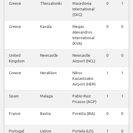
Greece
Thessaloniki
Macedonia
0
1
International
(SKG)
Greece
Kavala
Megas
0
0
Alexandros
International
(KVA)
United
Newcastle
Newcastle
0
0
Kingdom
Airport (NCL)
Greece
Heraklion
Nikos
1
1
Kazantzakis
Airport (HER)
Spain
Malaga
Pablo Ruiz
1
1
Picasso (AGP)
France
Bastia
Poretta (BIA)
0
0
Portugal
Lisbon
Portela (LIS)
1
0