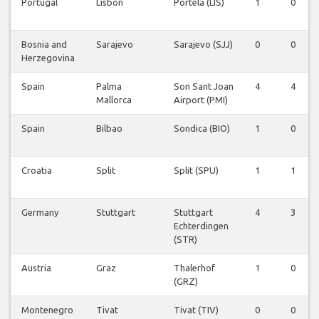
Portugal
Lisbon
Portela (LIS)
1
0
Bosnia and
Sarajevo
Sarajevo (SJJ)
0
0
Herzegovina
Spain
Palma
Son Sant Joan
4
4
Mallorca
Airport (PMI)
Spain
Bilbao
Sondica (BIO)
1
0
Croatia
Split
Split (SPU)
1
1
Germany
Stuttgart
Stuttgart
4
3
Echterdingen
(STR)
Austria
Graz
Thalerhof
1
0
(GRZ)
Montenegro
Tivat
Tivat (TIV)
0
0