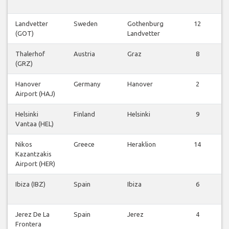
Landvetter
Sweden
Gothenburg
12
(GOT)
Landvetter
Thalerhof
Austria
Graz
8
(GRZ)
Hanover
Germany
Hanover
2
Airport (HAJ)
Helsinki
Finland
Helsinki
9
Vantaa (HEL)
Nikos
Greece
Heraklion
14
Kazantzakis
Airport (HER)
Ibiza (IBZ)
Spain
Ibiza
6
Jerez De La
Spain
Jerez
4
Frontera