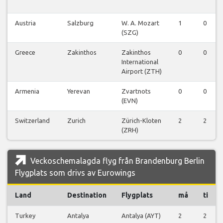
Austria
Salzburg
W. A. Mozart
1
0
(SZG)
Greece
Zakinthos
Zakinthos
0
0
International
Airport (ZTH)
Armenia
Yerevan
Zvartnots
0
0
(EVN)
Switzerland
Zurich
Zürich-Kloten
2
2
(ZRH)
Veckoschemalagda flyg från Brandenburg Berlin
Flygplats som drivs av Eurowings
Land
Destination
Flygplats
må
ti
Turkey
Antalya
Antalya (AYT)
2
2