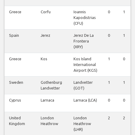
Greece
Corfu
Ioannis
0
1
Kapodistrias
(CFU)
Spain
Jerez
Jerez De La
0
1
Frontera
(XRY)
Greece
Kos
Kos Island
1
0
International
Airport (KGS)
Sweden
Gothenburg
Landvetter
1
1
Landvetter
(GOT)
Cyprus
Larnaca
Larnaca (LCA)
0
0
United
London
London
2
2
Kingdom
Heathrow
Heathrow
(LHR)