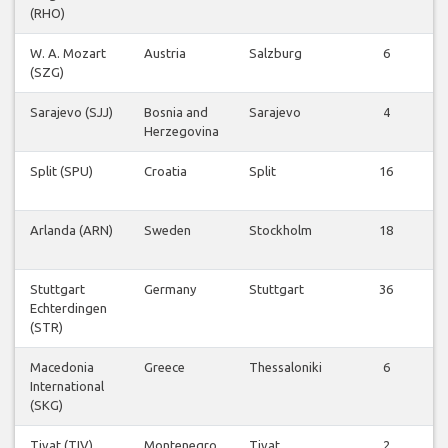
(RHO)
W. A. Mozart
Austria
Salzburg
6
(SZG)
Sarajevo (SJJ)
Bosnia and
Sarajevo
4
Herzegovina
Split (SPU)
Croatia
Split
16
Arlanda (ARN)
Sweden
Stockholm
18
Stuttgart
Germany
Stuttgart
36
Echterdingen
(STR)
Macedonia
Greece
Thessaloniki
6
International
(SKG)
Tivat (TIV)
Montenegro
Tivat
2