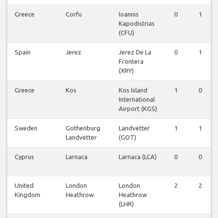
Greece
Corfu
Ioannis
0
1
Kapodistrias
(CFU)
Spain
Jerez
Jerez De La
0
1
Frontera
(XRY)
Greece
Kos
Kos Island
1
0
International
Airport (KGS)
Sweden
Gothenburg
Landvetter
1
1
Landvetter
(GOT)
Cyprus
Larnaca
Larnaca (LCA)
0
0
United
London
London
2
2
Kingdom
Heathrow
Heathrow
(LHR)