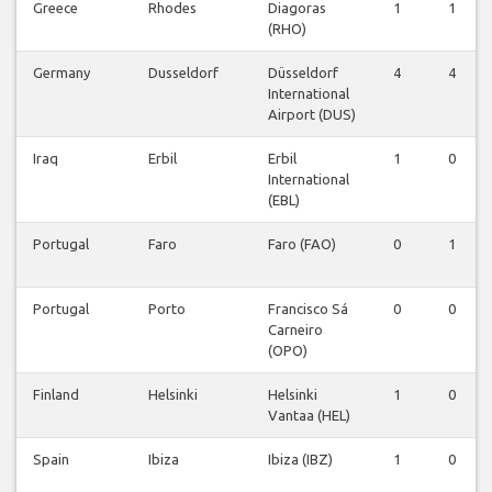
Greece
Rhodes
Diagoras
1
1
(RHO)
Germany
Dusseldorf
Düsseldorf
4
4
International
Airport (DUS)
Iraq
Erbil
Erbil
1
0
International
(EBL)
Portugal
Faro
Faro (FAO)
0
1
Portugal
Porto
Francisco Sá
0
0
Carneiro
(OPO)
Finland
Helsinki
Helsinki
1
0
Vantaa (HEL)
Spain
Ibiza
Ibiza (IBZ)
1
0