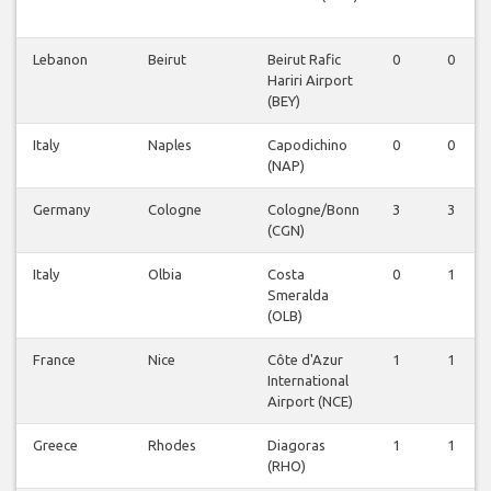
Lebanon
Beirut
Beirut Rafic
0
0
Hariri Airport
(BEY)
Italy
Naples
Capodichino
0
0
(NAP)
Germany
Cologne
Cologne/Bonn
3
3
(CGN)
Italy
Olbia
Costa
0
1
Smeralda
(OLB)
France
Nice
Côte d'Azur
1
1
International
Airport (NCE)
Greece
Rhodes
Diagoras
1
1
(RHO)