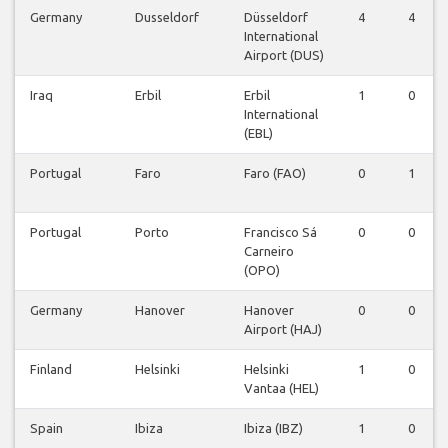
Germany
Dusseldorf
Düsseldorf
4
4
International
Airport (DUS)
Iraq
Erbil
Erbil
1
0
International
(EBL)
Portugal
Faro
Faro (FAO)
0
1
Portugal
Porto
Francisco Sá
0
0
Carneiro
(OPO)
Germany
Hanover
Hanover
0
0
Airport (HAJ)
Finland
Helsinki
Helsinki
1
0
Vantaa (HEL)
Spain
Ibiza
Ibiza (IBZ)
1
0