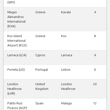
(XRY)
Megas
Greece
Kavala
4
Alexandros
International
(KVA)
Kos Island
Greece
Kos
8
International
Airport (KGS)
Larnaca (LCA)
Cyprus
Larnaca
4
Portela (LIS)
Portugal
Lisbon
6
London
United
London
24
Heathrow
Kingdom
Heathrow
(LHR)
Pablo Ruiz
Spain
Malaga
12
Picasso (AGP)