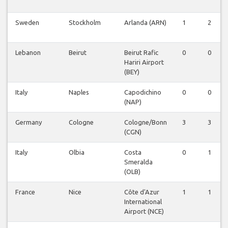
Sweden
Stockholm
Arlanda (ARN)
1
2
Lebanon
Beirut
Beirut Rafic
0
0
Hariri Airport
(BEY)
Italy
Naples
Capodichino
0
0
(NAP)
Germany
Cologne
Cologne/Bonn
3
3
(CGN)
Italy
Olbia
Costa
0
1
Smeralda
(OLB)
France
Nice
Côte d'Azur
1
1
International
Airport (NCE)