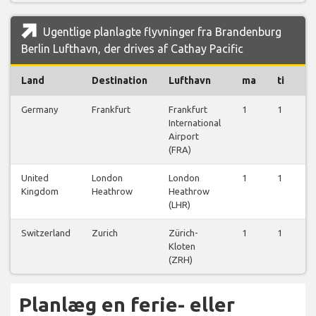
Ugentlige planlagte flyvninger fra Brandenburg
Berlin Lufthavn, der drives af Cathay Pacific
Land
Destination
Lufthavn
ma
ti
o
Germany
Frankfurt
Frankfurt
1
1
1
International
Airport
(FRA)
United
London
London
1
1
1
Kingdom
Heathrow
Heathrow
(LHR)
Switzerland
Zurich
Zürich-
1
1
1
Kloten
(ZRH)
Planlæg en ferie- eller