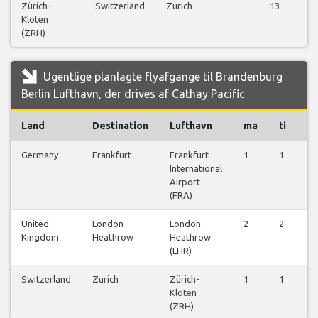
Zürich-
Switzerland
Zurich
13
Kloten
(ZRH)
Ugentlige planlagte flyafgange til Brandenburg
Berlin Lufthavn, der drives af Cathay Pacific
Land
Destination
Lufthavn
ma
ti
o
Germany
Frankfurt
Frankfurt
1
1
1
International
Airport
(FRA)
United
London
London
2
2
1
Kingdom
Heathrow
Heathrow
(LHR)
Switzerland
Zurich
Zürich-
1
1
1
Kloten
(ZRH)