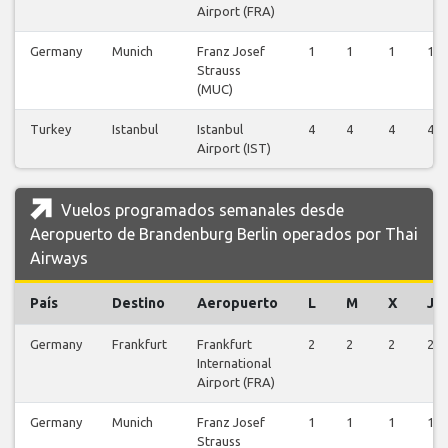
Airport (FRA)
Germany
Munich
Franz Josef
1
1
1
1
Strauss
(MUC)
Turkey
Istanbul
Istanbul
4
4
4
4
Airport (IST)
Vuelos programados semanales desde
Aeropuerto de Brandenburg Berlin operados por Thai
Airways
País
Destino
Aeropuerto
L
M
X
J
Germany
Frankfurt
Frankfurt
2
2
2
2
International
Airport (FRA)
Germany
Munich
Franz Josef
1
1
1
1
Strauss