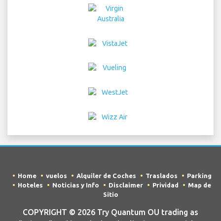
Home
vuelos
Alquiler de Coches
Traslados
Parking
Hoteles
Noticias y Info
Disclaimer
Prividad
Map de
Sitio
COPYRIGHT © 2026 Try Quantum OU trading as
"TripTQ" and brandenburgberlinairport.com (also
known as TripTQ Aeropuerto de Brandenburg Berlin) /
All Rights Reserved.
RENUNCIA - Este sitio web no es el sitio oficial de Aeropuerto de
Brandenburg Berlin