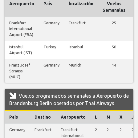
Aeropuerto
País
localización
Vuelos
V
Semanales
Frankfurt
Germany
Frankfurt
25
International
v
Airport (FRA)
Istanbul
Turkey
Istanbul
58
Airport (IST)
v
Franz Josef
Germany
Munich
14
Strauss
v
(MUC)
Vuelos programados semanales a Aeropuerto de
Brandenburg Berlin operados por Thai Airways
País
Destino
Aeropuerto
L
M
X
J
Germany
Frankfurt
Frankfurt
2
2
2
2
International