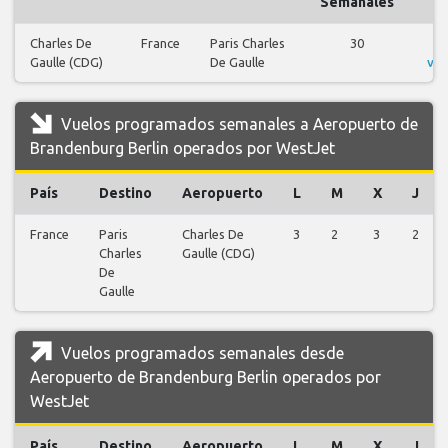
Semanales
Charles De
France
Paris Charles
30
V
Gaulle (CDG)
De Gaulle
vue
Vuelos programados semanales a Aeropuerto de
Brandenburg Berlin operados por WestJet
País
Destino
Aeropuerto
L
M
X
J
France
Paris
Charles De
3
2
3
2
Charles
Gaulle (CDG)
De
Gaulle
Vuelos programados semanales desde
Aeropuerto de Brandenburg Berlin operados por
WestJet
País
Destino
Aeropuerto
L
M
X
J