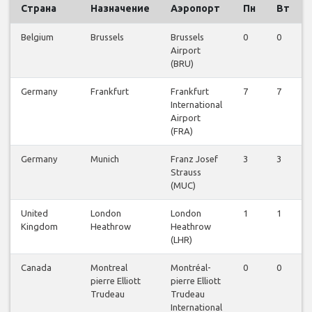
Страна
Назначение
Аэропорт
Пн
Вт
Belgium
Brussels
Brussels
0
0
Airport
(BRU)
Germany
Frankfurt
Frankfurt
7
7
International
Airport
(FRA)
Germany
Munich
Franz Josef
3
3
Strauss
(MUC)
United
London
London
1
1
Kingdom
Heathrow
Heathrow
(LHR)
Canada
Montreal
Montréal-
0
0
pierre Elliott
pierre Elliott
Trudeau
Trudeau
International