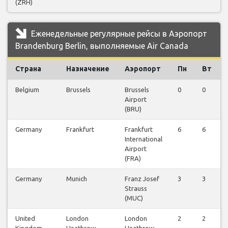
(ZRH)
Еженедельные регулярные рейсы в Аэропорт
Brandenburg Berlin, выполняемые Air Canada
Страна
Назначение
Аэропорт
Пн
Вт
Belgium
Brussels
Brussels
0
0
Airport
(BRU)
Germany
Frankfurt
Frankfurt
6
6
International
Airport
(FRA)
Germany
Munich
Franz Josef
3
3
Strauss
(MUC)
United
London
London
2
2
Kingdom
Heathrow
Heathrow