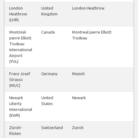
London
United
London Heathrow
Heathrow
Kingdom
(LHR)
Montréal-
Canada
Montreal pierre Elliott
pierre Elliott
Trudeau
Trudeau
International
Airport
(YUL)
Franz Josef
Germany
Munich
Strauss
(MUC)
Newark
United
Newark
Liberty
States
International
(EWR)
Zürich-
Switzerland
Zurich
Kloten