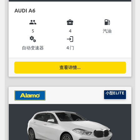
AUDI A6
group
business_center
local_gas_station
5
4
汽油
miscellaneous_services
login
自动变速器
4 门
查看详情...
小型ELITE