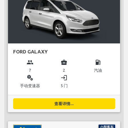
FORD GALAXY
group
business_center
local_gas_station
7
2
汽油
miscellaneous_services
login
手动变速器
5 门
查看详情...
小型客车