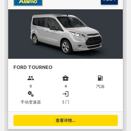
FORD TOURNEO
group
business_center
local_gas_station
9
4
汽油
miscellaneous_services
login
手动变速器
5 门
查看详情...