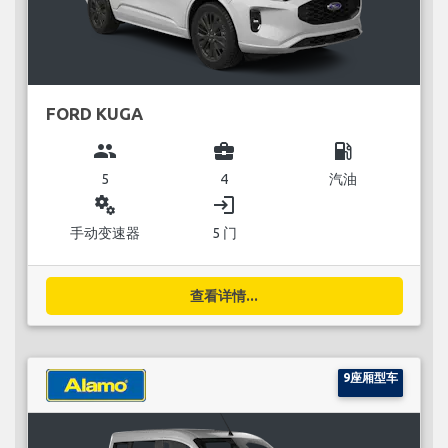
FORD KUGA
group
business_center
local_gas_station
5
4
汽油
miscellaneous_services
login
手动变速器
5 门
查看详情...
9座厢型车