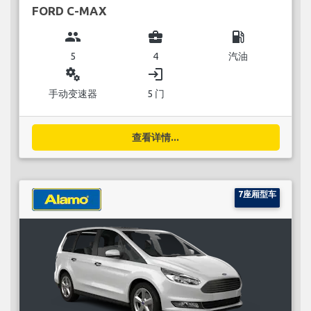
FORD C-MAX
group
business_center
local_gas_station
5
4
汽油
miscellaneous_services
login
手动变速器
5 门
查看详情...
7座厢型车