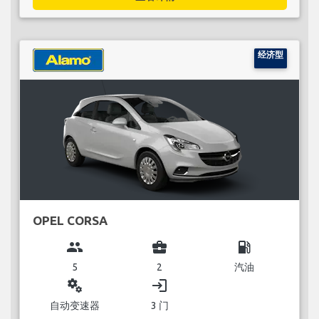
经济型
OPEL CORSA
group
business_center
local_gas_station
5
2
汽油
miscellaneous_services
login
自动变速器
3 门