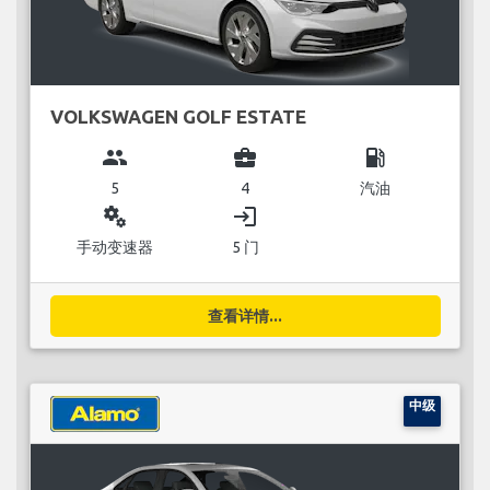
VOLKSWAGEN GOLF ESTATE
group
business_center
local_gas_station
5
4
汽油
miscellaneous_services
login
手动变速器
5 门
查看详情...
中级