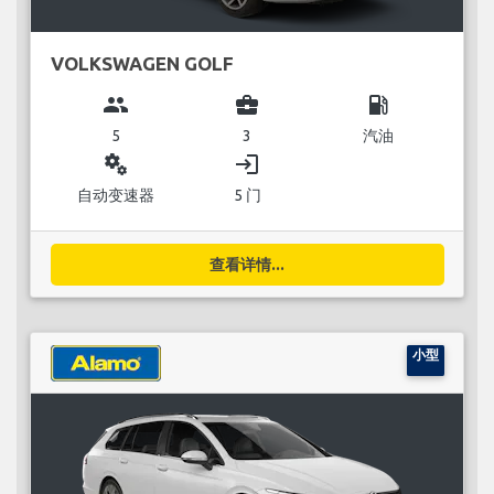
VOLKSWAGEN GOLF
group
business_center
local_gas_station
5
3
汽油
miscellaneous_services
login
自动变速器
5 门
查看详情...
小型