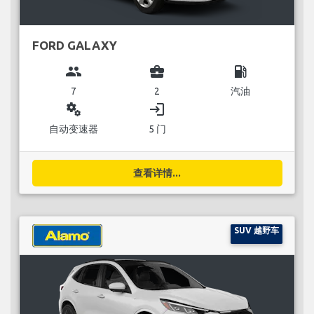
FORD GALAXY
group
business_center
local_gas_station
7
2
汽油
miscellaneous_services
login
自动变速器
5 门
查看详情...
SUV 越野车