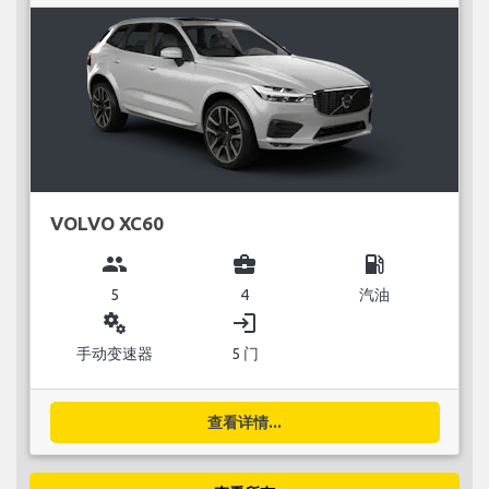
VOLVO XC60
group
business_center
local_gas_station
5
4
汽油
miscellaneous_services
login
手动变速器
5 门
查看详情...