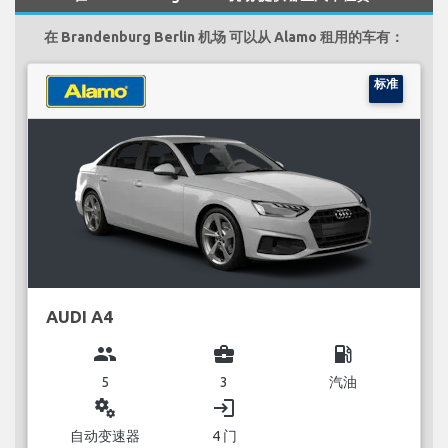
在 Brandenburg Berlin 机场 可以从 Alamo 租用的车有：
标准
AUDI A4
group
business_center
local_gas_station
5
3
汽油
miscellaneous_services
login
自动变速器
4 门