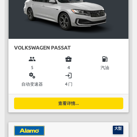
VOLKSWAGEN PASSAT
group
business_center
local_gas_station
5
4
汽油
miscellaneous_services
login
自动变速器
4 门
查看详情...
大型