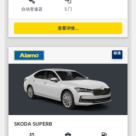
miscellaneous_services
login
自动变速器
5 门
查看详情...
标准
SKODA SUPERB
group
business_center
local_gas_station