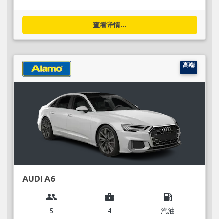
查看详情...
高端
AUDI A6
group
business_center
local_gas_station
5
4
汽油