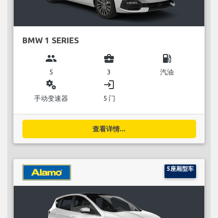
BMW 1 SERIES
group
business_center
local_gas_station
5
3
汽油
miscellaneous_services
login
手动变速器
5 门
查看详情...
5座厢型车