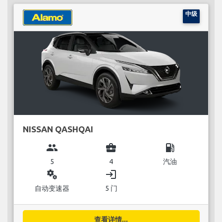
中级
NISSAN QASHQAI
group
business_center
local_gas_station
5
4
汽油
miscellaneous_services
login
自动变速器
5 门
查看详情...