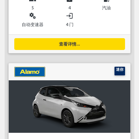
5
4
汽油
miscellaneous_services
login
自动变速器
4 门
查看详情...
迷你