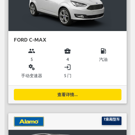
FORD C-MAX
group
business_center
local_gas_station
5
4
汽油
miscellaneous_services
login
手动变速器
5 门
查看详情...
7座厢型车