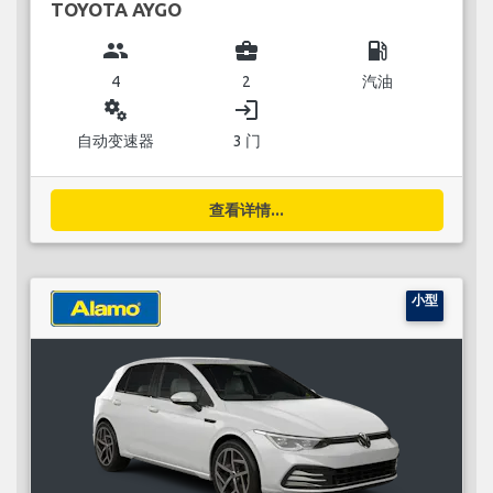
TOYOTA AYGO
group
business_center
local_gas_station
4
2
汽油
miscellaneous_services
login
自动变速器
3 门
查看详情...
小型