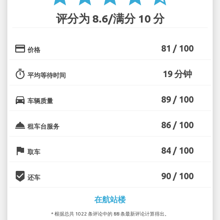
评分为 8.6/满分 10 分
credit_card
81 / 100
价格
timer
19 分钟
平均等待时间
directions_car
89 / 100
车辆质量
room_service
86 / 100
租车台服务
flag
84 / 100
取车
beenhere
90 / 100
还车
在航站楼
* 根据总共 1022 条评论中的 88 条最新评论计算得出。