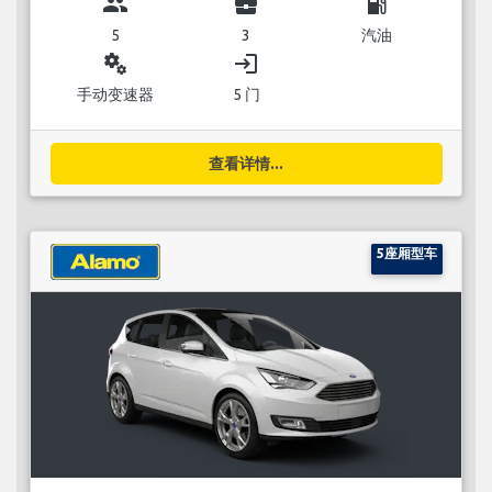
group
business_center
local_gas_station
5
3
汽油
miscellaneous_services
login
手动变速器
5 门
查看详情...
5座厢型车