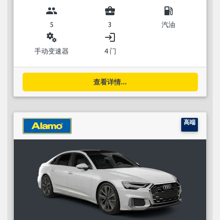
group
business_center
local_gas_station
5
3
汽油
miscellaneous_services
login
手动变速器
4 门
查看详情...
高端