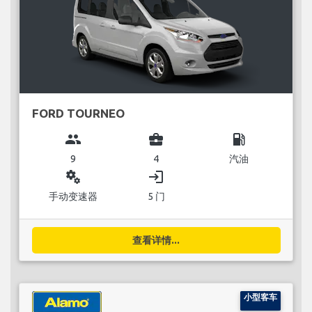
FORD TOURNEO
group
business_center
local_gas_station
9
4
汽油
miscellaneous_services
login
手动变速器
5 门
查看详情...
小型客车