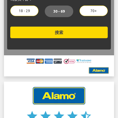
18 - 29
70+
30 - 69
搜索
star
star
star
star
star_half