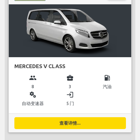
MERCEDES V CLASS
group
business_center
local_gas_station
8
3
汽油
miscellaneous_services
login
自动变速器
5 门
查看详情...