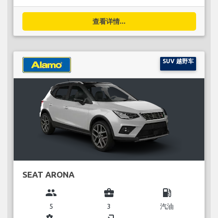
查看详情...
SUV 越野车
SEAT ARONA
group
business_center
local_gas_station
5
3
汽油