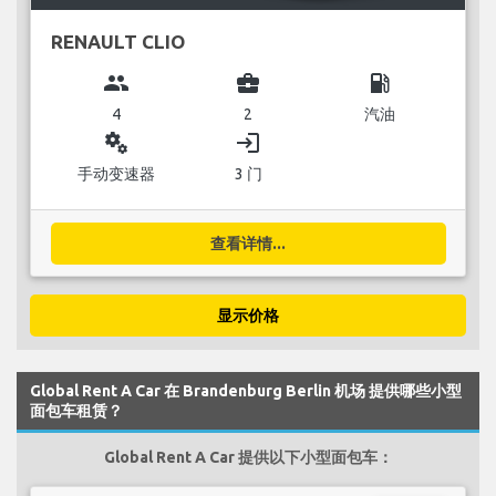
RENAULT CLIO
group
business_center
local_gas_station
4
2
汽油
miscellaneous_services
login
手动变速器
3 门
查看详情...
显示价格
Global Rent A Car 在 Brandenburg Berlin 机场 提供哪些小型
面包车租赁？
Global Rent A Car 提供以下小型面包车：