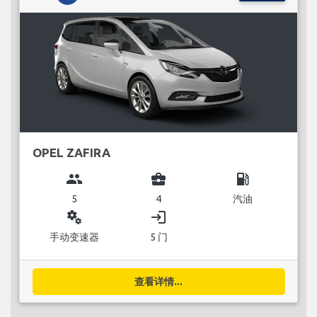
OPEL ZAFIRA
group
business_center
local_gas_station
5
4
汽油
miscellaneous_services
login
手动变速器
5 门
查看详情...