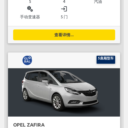
5
4
汽油
miscellaneous_services
login
手动变速器
5 门
查看详情...
5座厢型车
OPEL ZAFIRA