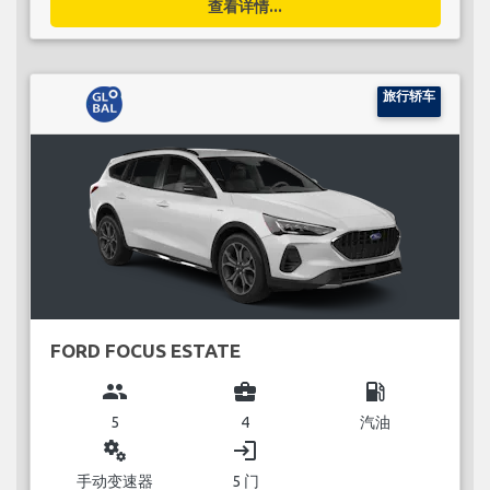
查看详情...
旅行轿车
FORD FOCUS ESTATE
group
business_center
local_gas_station
5
4
汽油
miscellaneous_services
login
手动变速器
5 门