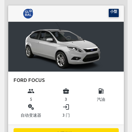
小型
FORD FOCUS
group
business_center
local_gas_station
5
3
汽油
miscellaneous_services
login
自动变速器
3 门