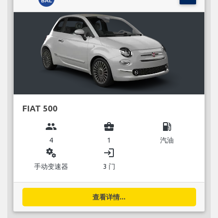
FIAT 500
group
business_center
local_gas_station
4
1
汽油
miscellaneous_services
login
手动变速器
3 门
查看详情...