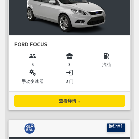
FORD FOCUS
group
business_center
local_gas_station
5
3
汽油
miscellaneous_services
login
手动变速器
3 门
查看详情...
旅行轿车