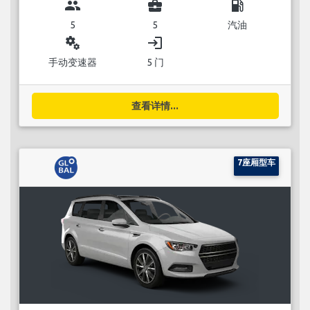
group
business_center
local_gas_station
5
5
汽油
miscellaneous_services
login
手动变速器
5 门
查看详情...
7座厢型车