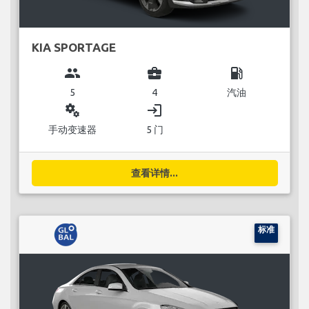
KIA SPORTAGE
group
business_center
local_gas_station
5
4
汽油
miscellaneous_services
login
手动变速器
5 门
查看详情...
标准