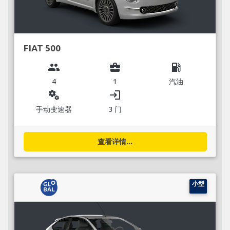
FIAT 500
group
business_center
local_gas_station
4
1
汽油
miscellaneous_services
login
手动变速器
3 门
查看详情...
小型