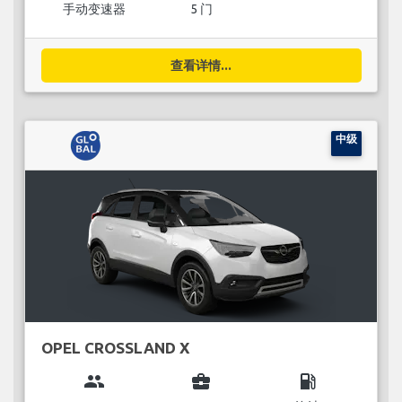
手动变速器
5 门
查看详情...
中级
OPEL CROSSLAND X
group
business_center
local_gas_station