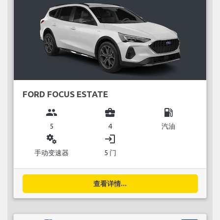
FORD FOCUS ESTATE
group
business_center
local_gas_station
5
4
汽油
miscellaneous_services
login
手动变速器
5 门
查看详情...