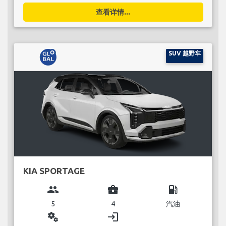
查看详情...
SUV 越野车
KIA SPORTAGE
group
business_center
local_gas_station
5
4
汽油
miscellaneous_services
login