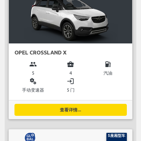
OPEL CROSSLAND X
group
business_center
local_gas_station
5
4
汽油
miscellaneous_services
login
手动变速器
5 门
查看详情...
5座厢型车