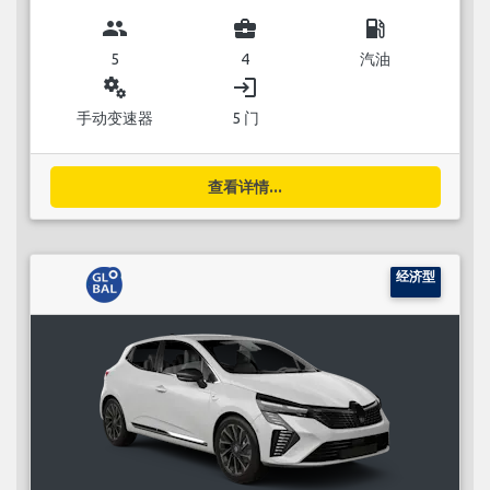
group
business_center
local_gas_station
5
4
汽油
miscellaneous_services
login
手动变速器
5 门
查看详情...
经济型