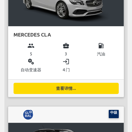
MERCEDES CLA
group
business_center
local_gas_station
5
3
汽油
miscellaneous_services
login
自动变速器
4 门
查看详情...
中级