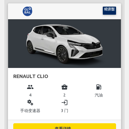
经济型
RENAULT CLIO
group
business_center
local_gas_station
4
2
汽油
miscellaneous_services
login
手动变速器
3 门
查看详情...