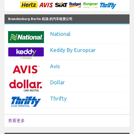
Brandenburg Berlin 机场 的汽车租赁公司
National
Keddy By Europcar
Avis
Dollar
Thrifty
查看更多