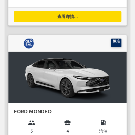
查看详情...
标准
FORD MONDEO
group
business_center
local_gas_station
5
4
汽油