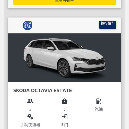
旅行轿车
SKODA OCTAVIA ESTATE
group
business_center
local_gas_station
5
5
汽油
miscellaneous_services
login
手动变速器
5 门