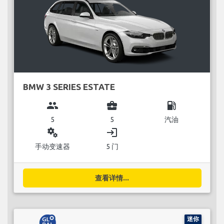
BMW 3 SERIES ESTATE
group
business_center
local_gas_station
5
5
汽油
miscellaneous_services
login
手动变速器
5 门
查看详情...
迷你