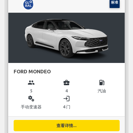
标准
FORD MONDEO
group
business_center
local_gas_station
5
4
汽油
miscellaneous_services
login
手动变速器
4 门
查看详情...