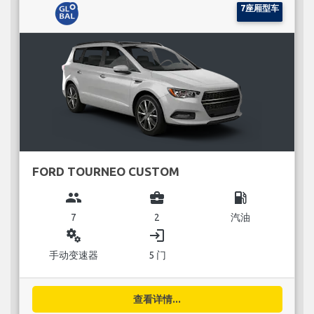
7座厢型车
FORD TOURNEO CUSTOM
group
business_center
local_gas_station
7
2
汽油
miscellaneous_services
login
手动变速器
5 门
查看详情...