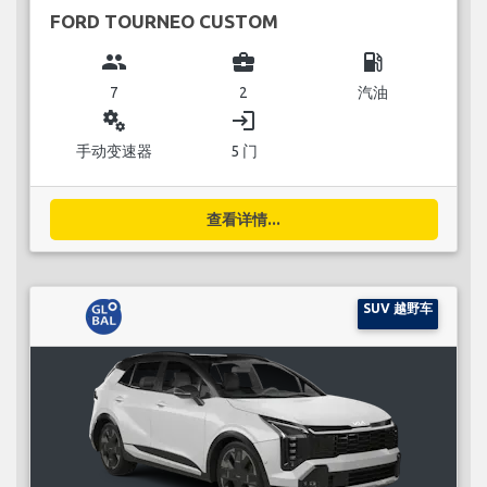
FORD TOURNEO CUSTOM
group
business_center
local_gas_station
7
2
汽油
miscellaneous_services
login
手动变速器
5 门
查看详情...
SUV 越野车