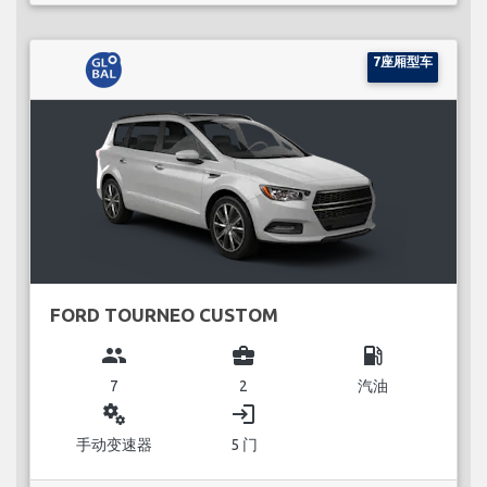
7座厢型车
FORD TOURNEO CUSTOM
group
business_center
local_gas_station
7
2
汽油
miscellaneous_services
login
手动变速器
5 门