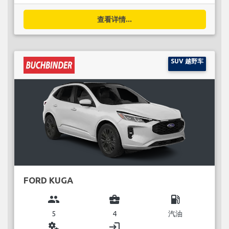
查看详情...
SUV 越野车
FORD KUGA
group
business_center
local_gas_station
5
4
汽油
miscellaneous_services
login