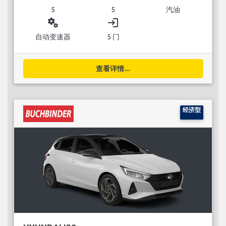
5
5
汽油
miscellaneous_services
login
自动变速器
5 门
查看详情...
经济型