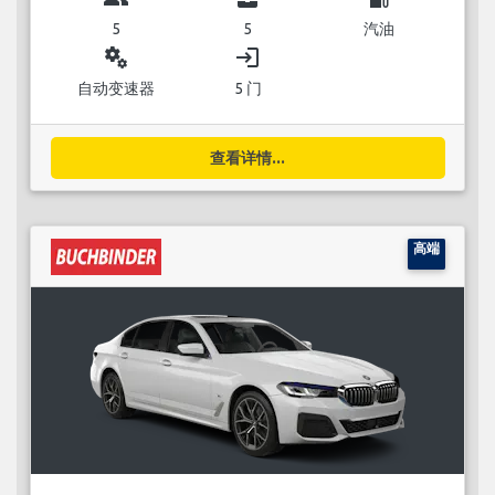
5
5
汽油
miscellaneous_services
login
自动变速器
5 门
查看详情...
高端