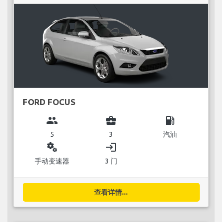
FORD FOCUS
group
business_center
local_gas_station
5
3
汽油
miscellaneous_services
login
手动变速器
3 门
查看详情...