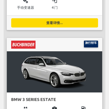
miscellaneous_services
login
手动变速器
4 门
查看详情...
旅行轿车
BMW 3 SERIES ESTATE
group
business_center
local_gas_station