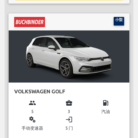
小型
VOLKSWAGEN GOLF
group
business_center
local_gas_station
5
3
汽油
miscellaneous_services
login
手动变速器
5 门