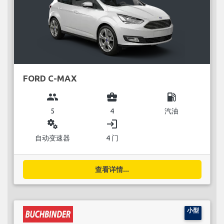
FORD C-MAX
group
business_center
local_gas_station
5
4
汽油
miscellaneous_services
login
自动变速器
4 门
查看详情...
小型