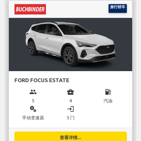
旅行轿车
FORD FOCUS ESTATE
group
business_center
local_gas_station
5
4
汽油
miscellaneous_services
login
手动变速器
5 门
查看详情...