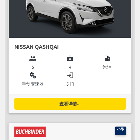
NISSAN QASHQAI
group
business_center
local_gas_station
5
4
汽油
miscellaneous_services
login
手动变速器
5 门
查看详情...
小型