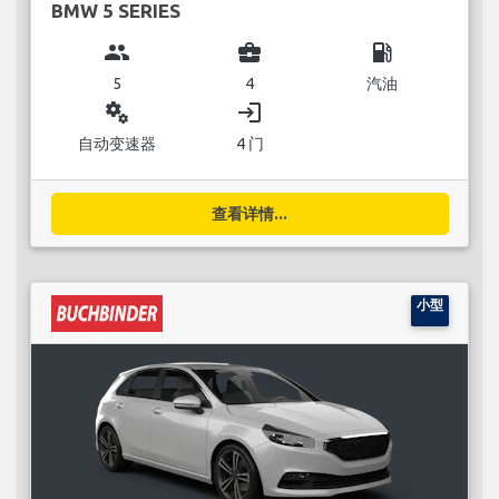
BMW 5 SERIES
group
business_center
local_gas_station
5
4
汽油
miscellaneous_services
login
自动变速器
4 门
查看详情...
小型