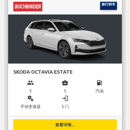
旅行轿车
SKODA OCTAVIA ESTATE
group
business_center
local_gas_station
5
5
汽油
miscellaneous_services
login
手动变速器
5 门
查看详情...