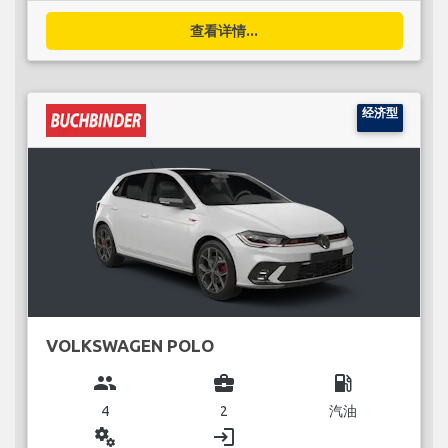
查看详情...
经济型
VOLKSWAGEN POLO
group
business_center
local_gas_station
4
2
汽油
miscellaneous_services
login