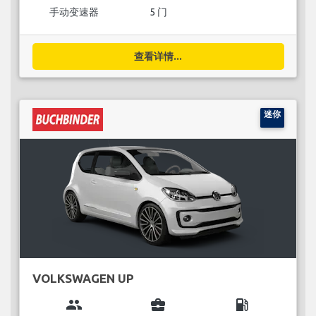
手动变速器
5 门
查看详情...
迷你
VOLKSWAGEN UP
group
business_center
local_gas_station