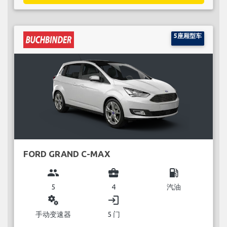
5座厢型车
FORD GRAND C-MAX
group
business_center
local_gas_station
5
4
汽油
miscellaneous_services
login
手动变速器
5 门