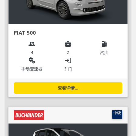
FIAT 500
group
business_center
local_gas_station
4
2
汽油
miscellaneous_services
login
手动变速器
3 门
查看详情...
中级