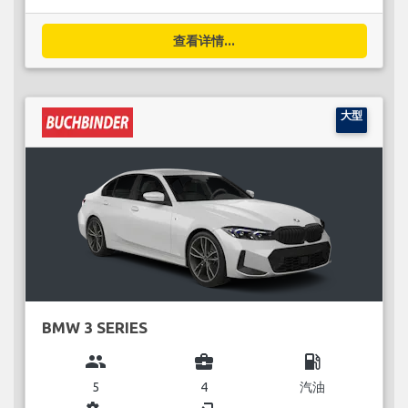
查看详情...
大型
BMW 3 SERIES
group
business_center
local_gas_station
5
4
汽油