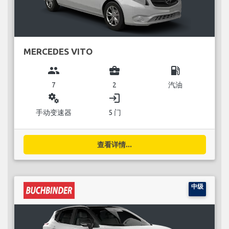
MERCEDES VITO
group
business_center
local_gas_station
7
2
汽油
miscellaneous_services
login
手动变速器
5 门
查看详情...
中级