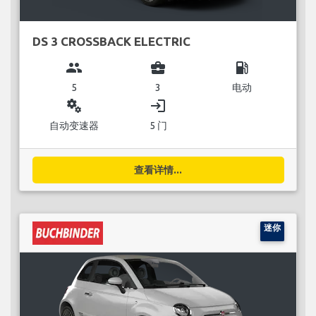
DS 3 CROSSBACK ELECTRIC
group
business_center
local_gas_station
5
3
电动
miscellaneous_services
login
自动变速器
5 门
查看详情...
迷你