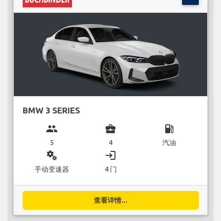
BMW 3 SERIES
group
business_center
local_gas_station
5
4
汽油
miscellaneous_services
login
手动变速器
4 门
查看详情...