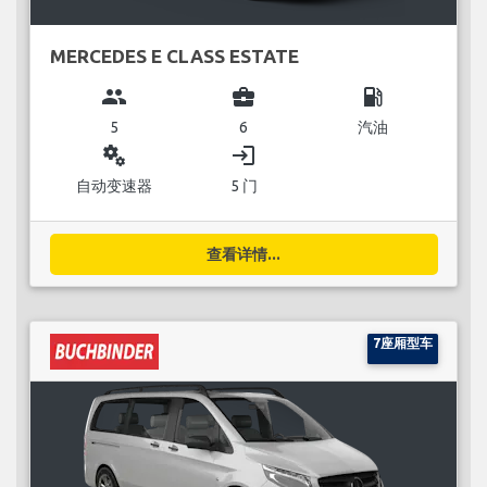
MERCEDES E CLASS ESTATE
group
business_center
local_gas_station
5
6
汽油
miscellaneous_services
login
自动变速器
5 门
查看详情...
7座厢型车