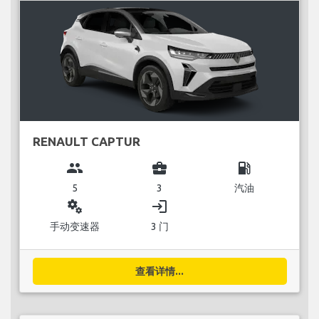
RENAULT CAPTUR
group
business_center
local_gas_station
5
3
汽油
miscellaneous_services
login
手动变速器
3 门
查看详情...