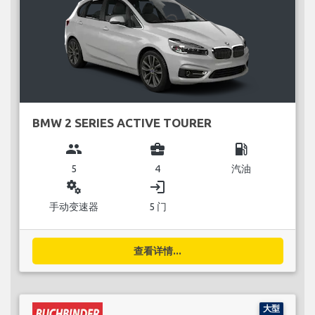
BMW 2 SERIES ACTIVE TOURER
group
business_center
local_gas_station
5
4
汽油
miscellaneous_services
login
手动变速器
5 门
查看详情...
大型