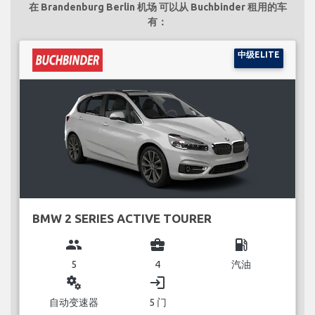
在 Brandenburg Berlin 机场 可以从 Buchbinder 租用的车
有：
中级ELITE
BMW 2 SERIES ACTIVE TOURER
group
business_center
local_gas_station
5
4
汽油
miscellaneous_services
login
自动变速器
5 门