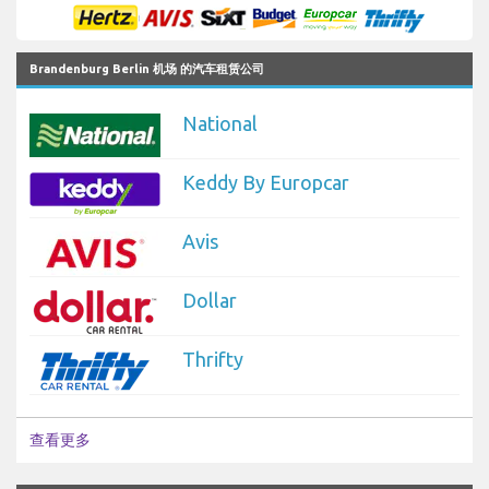
Brandenburg Berlin 机场 的汽车租赁公司
National
Keddy By Europcar
Avis
Dollar
Thrifty
查看更多