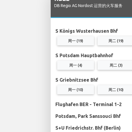
DB Regio AG Nordost 运营的火车服务
S Königs Wusterhausen Bhf
周一 (19)
周二 (19)
S Potsdam Hauptbahnhof
周一 (4)
周二 (3)
S Griebnitzsee Bhf
周一 (10)
周二 (10)
Flughafen BER - Terminal 1-2
Potsdam, Park Sanssouci Bhf
S+U Friedrichstr. Bhf (Berlin)