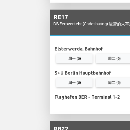
RE17
DB Fernverkehr (Codesharing) 运营的
Elsterwerda, Bahnhof
周一 (6)
周二 (6)
S+U Berlin Hauptbahnhof
周一 (6)
周二 (6)
Flughafen BER - Terminal 1-2
RB22