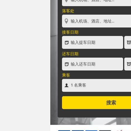
落客处
接客日期
还车日期
乘客
搜索