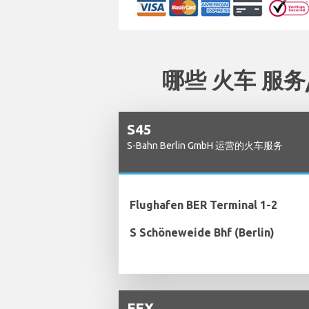
哪些 火车 服务/
S45
S-Bahn Berlin GmbH 运营的火车服务
Flughafen BER Terminal 1-2
S Schöneweide Bhf (Berlin)
FEX