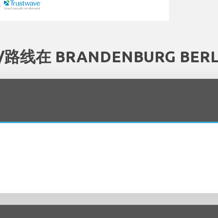
路线在 BRANDENBURG BER