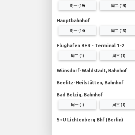
周一 (19)
周二 (19)
Hauptbahnhof
周一 (14)
周二 (15)
Flughafen BER - Terminal 1-2
周二 (1)
周三 (1)
Wünsdorf-Waldstadt, Bahnhof
Beelitz-Heilstätten, Bahnhof
Bad Belzig, Bahnhof
周一 (1)
周三 (1)
S+U Lichtenberg Bhf (Berlin)