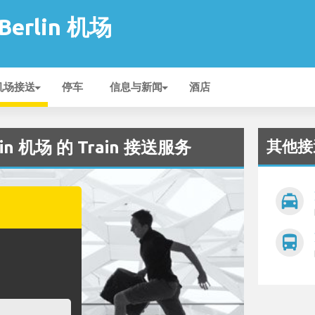
 Berlin 机场
机场接送
停车
信息与新闻
酒店
其他接
lin 机场 的 Train 接送服务
local_taxi
directions_bus