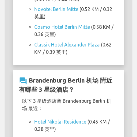
Novotel Berlin Mitte
(0.52 KM / 0.32
英里)
Cosmo Hotel Berlin Mitte
(0.58 KM /
0.36 英里)
Classik Hotel Alexander Plaza
(0.62
KM / 0.39 英里)
question_answer
Brandenburg Berlin 机场 附近
有哪些 3 星级酒店？
以下 3 星级酒店离 Brandenburg Berlin 机
场 最近：
Hotel Nikolai Residence
(0.45 KM /
0.28 英里)