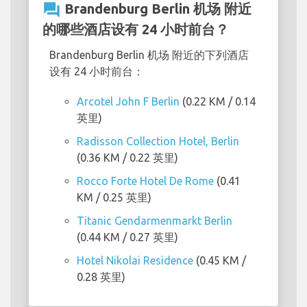
question_answer
Brandenburg Berlin 机场 附近
的哪些酒店设有 24 小时前台？
Brandenburg Berlin 机场 附近的下列酒店
设有 24 小时前台：
Arcotel John F Berlin
(0.22 KM / 0.14
英里)
Radisson Collection Hotel, Berlin
(0.36 KM / 0.22 英里)
Rocco Forte Hotel De Rome
(0.41
KM / 0.25 英里)
Titanic Gendarmenmarkt Berlin
(0.44 KM / 0.27 英里)
Hotel Nikolai Residence
(0.45 KM /
0.28 英里)