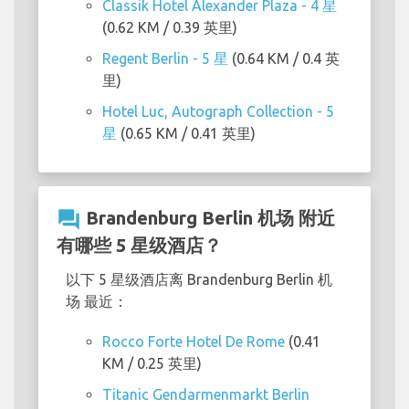
Classik Hotel Alexander Plaza - 4 星
(0.62 KM / 0.39 英里)
Regent Berlin - 5 星
(0.64 KM / 0.4 英
里)
Hotel Luc, Autograph Collection - 5
星
(0.65 KM / 0.41 英里)
question_answer
Brandenburg Berlin 机场 附近
有哪些 5 星级酒店？
以下 5 星级酒店离 Brandenburg Berlin 机
场 最近：
Rocco Forte Hotel De Rome
(0.41
KM / 0.25 英里)
Titanic Gendarmenmarkt Berlin