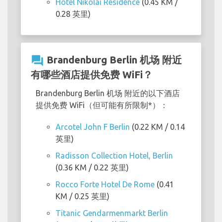
Hotel Nikolai Residence
(0.45 KM /
0.28 英里)
question_answer
Brandenburg Berlin 机场 附近
有哪些酒店提供免费 WiFi？
Brandenburg Berlin 机场 附近的以下酒店
提供免费 WiFi（但可能有所限制*）：
Arcotel John F Berlin
(0.22 KM / 0.14
英里)
Radisson Collection Hotel, Berlin
(0.36 KM / 0.22 英里)
Rocco Forte Hotel De Rome
(0.41
KM / 0.25 英里)
Titanic Gendarmenmarkt Berlin