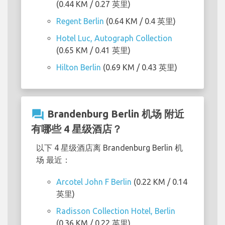
(0.44 KM / 0.27 英里)
Regent Berlin
(0.64 KM / 0.4 英里)
Hotel Luc, Autograph Collection
(0.65 KM / 0.41 英里)
Hilton Berlin
(0.69 KM / 0.43 英里)
question_answer
Brandenburg Berlin 机场 附近
有哪些 4 星级酒店？
以下 4 星级酒店离 Brandenburg Berlin 机
场 最近：
Arcotel John F Berlin
(0.22 KM / 0.14
英里)
Radisson Collection Hotel, Berlin
(0.36 KM / 0.22 英里)