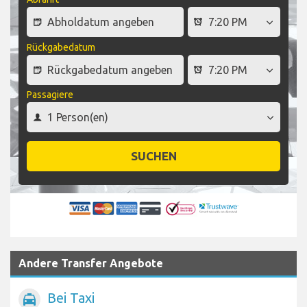
Rückgabedatum
Passagiere
SUCHEN
Andere Transfer Angebote
Bei Taxi
local_taxi