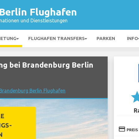
Berlin Flughafen
mationen und Dienstleistungen
IETUNG
FLUGHAFEN TRANSFERS
PARKEN
INFO
 bei Brandenburg Berlin
Brandenburg Berlin Flughafen
st
R
RE
GS-
credit_card
PREIS
N