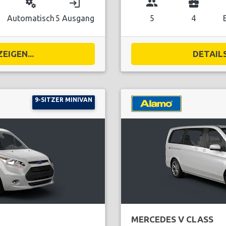
miscellaneous_services
login
group
business_center
Automatisch
5 Ausgang
5
4
EIGEN...
DETAILS
9-SITZER MINIVAN
MERCEDES V CLASS