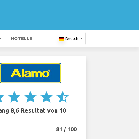
HOTELLE
Deutch
ar
star
star
star
star_half
ang 8,6 Resultat von 10
81 / 100