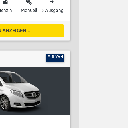
local_gas_station
miscellaneous_services
login
Benzin
Manuell
5 Ausgang
 ANZEIGEN...
MINIVAN