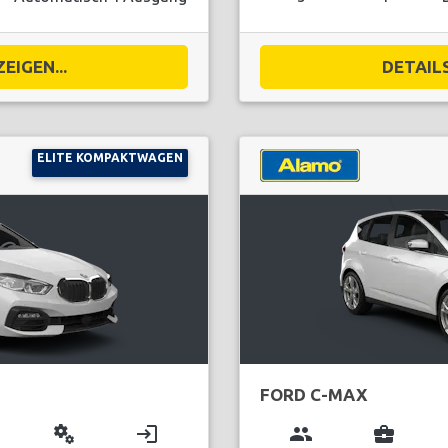
EIGEN...
DETAILS
ELITE KOMPAKTWAGEN
FORD C-MAX
miscellaneous_services
login
group
business_center