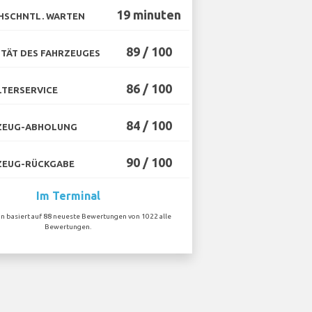
19 minuten
HSCHNTL. WARTEN
89 / 100
TÄT DES FAHRZEUGES
86 / 100
TERSERVICE
84 / 100
ZEUG-ABHOLUNG
90 / 100
ZEUG-RÜCKGABE
Im Terminal
on basiert auf 88 neueste Bewertungen von 1022 alle
Bewertungen.