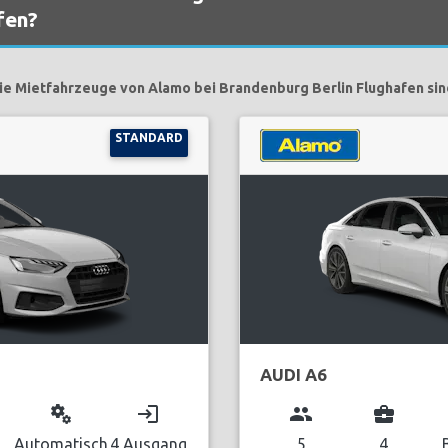
fen?
ie Mietfahrzeuge von Alamo bei Brandenburg Berlin Flughafen sin
STANDARD
AUDI A6
miscellaneous_services
login
group
business_center
Automatisch
4 Ausgang
5
4