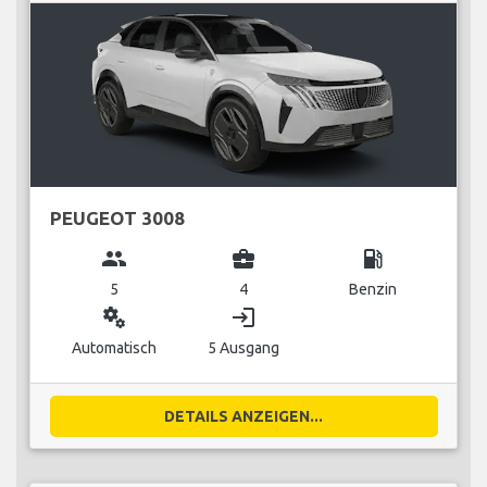
PEUGEOT 3008
group
business_center
local_gas_station
5
4
Benzin
miscellaneous_services
login
Automatisch
5 Ausgang
DETAILS ANZEIGEN...