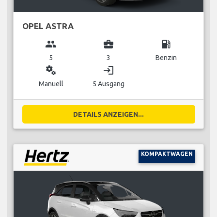
OPEL ASTRA
group
business_center
local_gas_station
5
3
Benzin
miscellaneous_services
login
Manuell
5 Ausgang
DETAILS ANZEIGEN...
KOMPAKTWAGEN