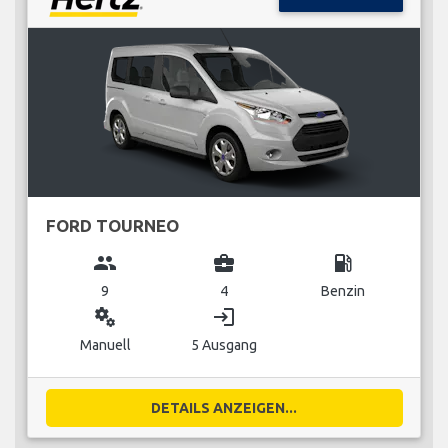
FORD TOURNEO
group
business_center
local_gas_station
9
4
Benzin
miscellaneous_services
login
Manuell
5 Ausgang
DETAILS ANZEIGEN...