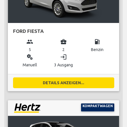
FORD FIESTA
group
business_center
local_gas_station
5
2
Benzin
miscellaneous_services
login
Manuell
3 Ausgang
DETAILS ANZEIGEN...
KOMPAKTWAGEN