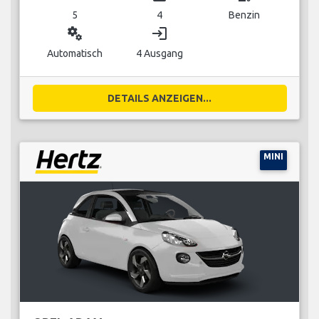
5
4
Benzin
miscellaneous_services
login
Automatisch
4 Ausgang
DETAILS ANZEIGEN...
MINI