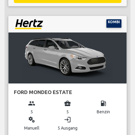
KOMBI
FORD MONDEO ESTATE
group
business_center
local_gas_station
5
5
Benzin
miscellaneous_services
login
Manuell
5 Ausgang