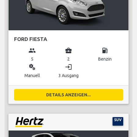
FORD FIESTA
group
business_center
local_gas_station
5
2
Benzin
miscellaneous_services
login
Manuell
3 Ausgang
DETAILS ANZEIGEN...
SUV