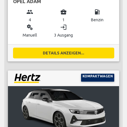
OPEL ADAM
group
business_center
local_gas_station
4
1
Benzin
miscellaneous_services
login
Manuell
3 Ausgang
DETAILS ANZEIGEN...
KOMPAKTWAGEN