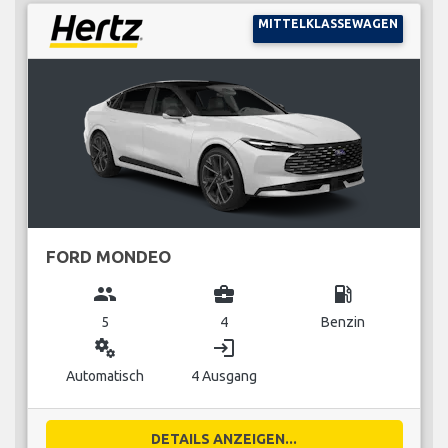
MITTELKLASSEWAGEN
FORD MONDEO
group
business_center
local_gas_station
5
4
Benzin
miscellaneous_services
login
Automatisch
4 Ausgang
DETAILS ANZEIGEN...