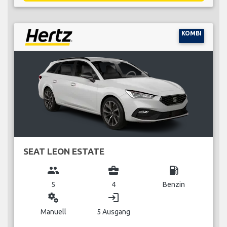
KOMBI
SEAT LEON ESTATE
group
business_center
local_gas_station
5
4
Benzin
miscellaneous_services
login
Manuell
5 Ausgang