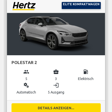
ELITE KOMPAKTWAGEN
POLESTAR 2
group
business_center
local_gas_station
5
3
Elektrisch
miscellaneous_services
login
Automatisch
5 Ausgang
DETAILS ANZEIGEN...