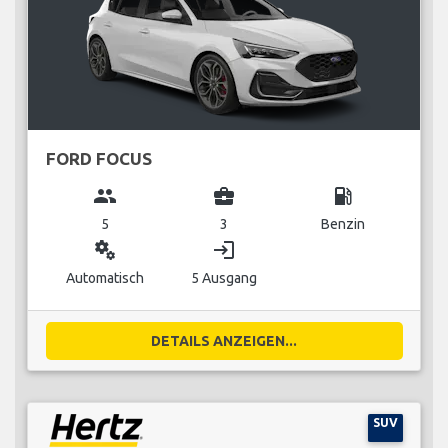
FORD FOCUS
group
business_center
local_gas_station
5
3
Benzin
miscellaneous_services
login
Automatisch
5 Ausgang
DETAILS ANZEIGEN...
SUV