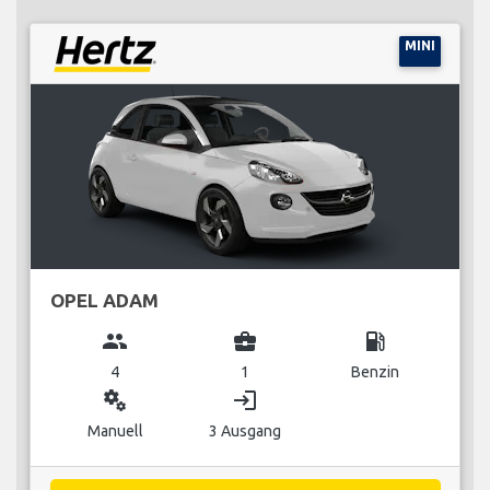
MINI
OPEL ADAM
group
business_center
local_gas_station
4
1
Benzin
miscellaneous_services
login
Manuell
3 Ausgang