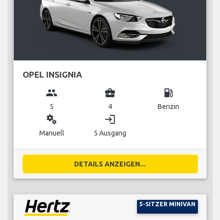
OPEL INSIGNIA
group
business_center
local_gas_station
5
4
Benzin
miscellaneous_services
login
Manuell
5 Ausgang
DETAILS ANZEIGEN...
5-SITZER MINIVAN