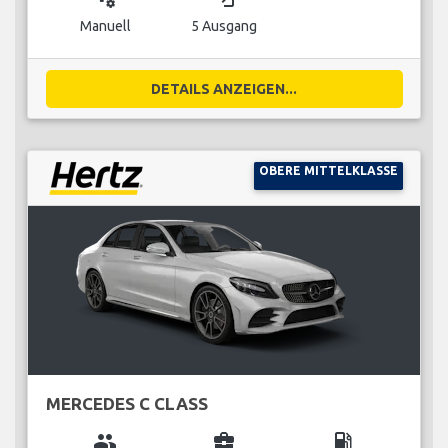
Manuell
5 Ausgang
DETAILS ANZEIGEN...
OBERE MITTELKLASSE
MERCEDES C CLASS
group
business_center
local_gas_station