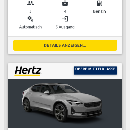
group
business_center
local_gas_station
5
4
Benzin
miscellaneous_services
login
Automatisch
5 Ausgang
DETAILS ANZEIGEN...
OBERE MITTELKLASSE