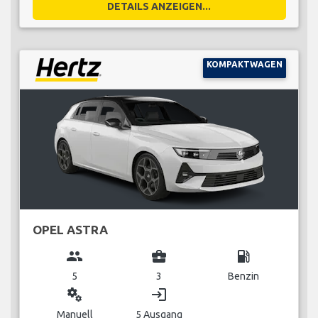
DETAILS ANZEIGEN...
KOMPAKTWAGEN
OPEL ASTRA
group
business_center
local_gas_station
5
3
Benzin
miscellaneous_services
login
Manuell
5 Ausgang