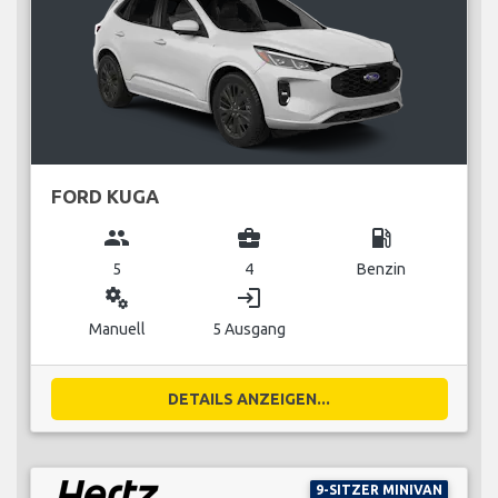
FORD KUGA
group
business_center
local_gas_station
5
4
Benzin
miscellaneous_services
login
Manuell
5 Ausgang
DETAILS ANZEIGEN...
9-SITZER MINIVAN