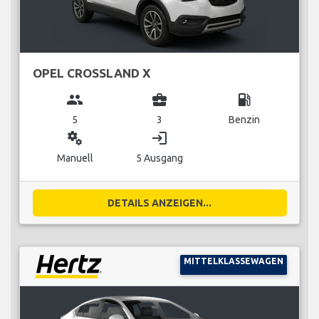
OPEL CROSSLAND X
group
business_center
local_gas_station
5
3
Benzin
miscellaneous_services
login
Manuell
5 Ausgang
DETAILS ANZEIGEN...
MITTELKLASSEWAGEN