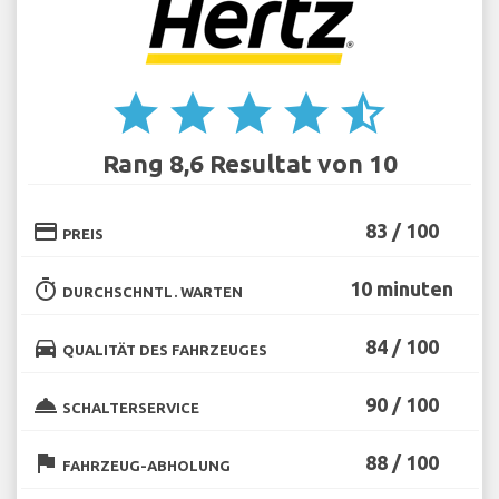
star
star
star
star
star_half
Rang 8,6 Resultat von 10
credit_card
83 / 100
PREIS
timer
10 minuten
DURCHSCHNTL. WARTEN
directions_car
84 / 100
QUALITÄT DES FAHRZEUGES
room_service
90 / 100
SCHALTERSERVICE
flag
88 / 100
FAHRZEUG-ABHOLUNG