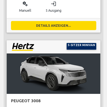
miscellaneous_services
login
Manuell
5 Ausgang
DETAILS ANZEIGEN...
5-SITZER MINIVAN
PEUGEOT 3008