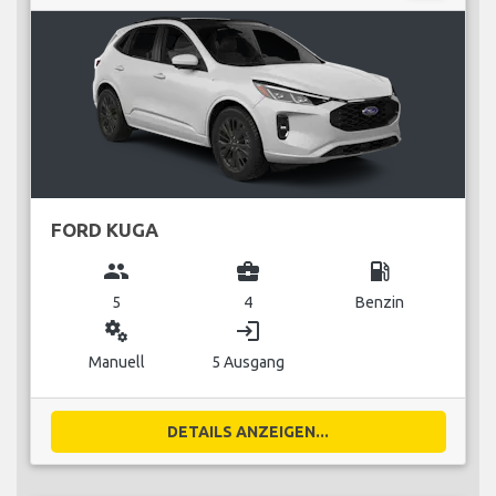
FORD KUGA
group
business_center
local_gas_station
5
4
Benzin
miscellaneous_services
login
Manuell
5 Ausgang
DETAILS ANZEIGEN...