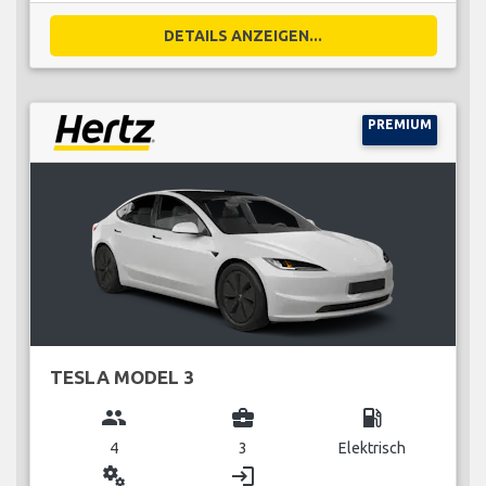
DETAILS ANZEIGEN...
PREMIUM
TESLA MODEL 3
group
business_center
local_gas_station
4
3
Elektrisch
miscellaneous_services
login