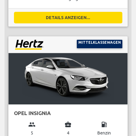
DETAILS ANZEIGEN...
MITTELKLASSEWAGEN
OPEL INSIGNIA
group
business_center
local_gas_station
5
4
Benzin