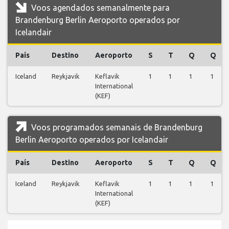
Voos agendados semanalmente para
Brandenburg Berlin Aeroporto operados por
Icelandair
País
Destino
Aeroporto
S
T
Q
Q
Iceland
Reykjavik
Keflavik
1
1
1
1
International
(KEF)
Voos programados semanais de Brandenburg
Berlin Aeroporto operados por Icelandair
País
Destino
Aeroporto
S
T
Q
Q
Iceland
Reykjavik
Keflavik
1
1
1
1
International
(KEF)