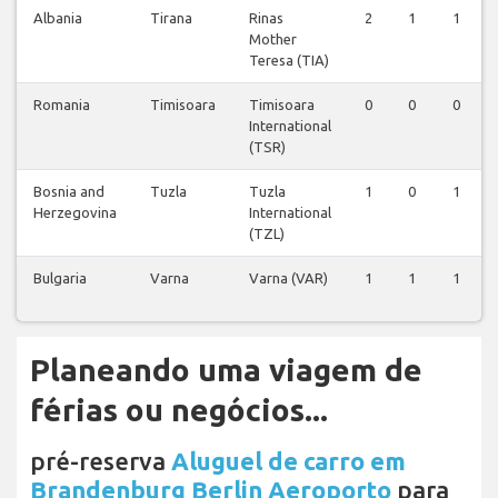
Albania
Tirana
Rinas
2
1
1
Mother
Teresa (TIA)
Romania
Timisoara
Timisoara
0
0
0
International
(TSR)
Bosnia and
Tuzla
Tuzla
1
0
1
Herzegovina
International
(TZL)
Bulgaria
Varna
Varna (VAR)
1
1
1
Planeando uma viagem de
férias ou negócios...
pré-reserva
Aluguel de carro em
Brandenburg Berlin Aeroporto
para