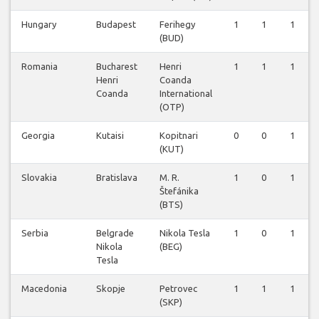
Hungary
Budapest
Ferihegy
1
1
1
(BUD)
Romania
Bucharest
Henri
1
1
1
Henri
Coanda
Coanda
International
(OTP)
Georgia
Kutaisi
Kopitnari
0
0
1
(KUT)
Slovakia
Bratislava
M. R.
1
0
1
Štefánika
(BTS)
Serbia
Belgrade
Nikola Tesla
1
0
1
Nikola
(BEG)
Tesla
Macedonia
Skopje
Petrovec
1
1
1
(SKP)