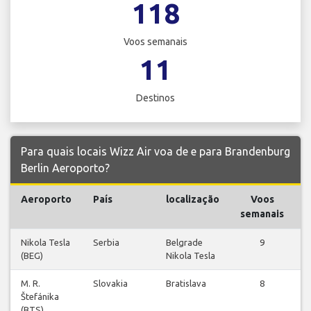
118
Voos semanais
11
Destinos
Para quais locais Wizz Air voa de e para Brandenburg
Berlin Aeroporto?
Aeroporto
País
localização
Voos
V
semanais
Nikola Tesla
Serbia
Belgrade
9
(BEG)
Nikola Tesla
M. R.
Slovakia
Bratislava
8
Štefánika
(BTS)