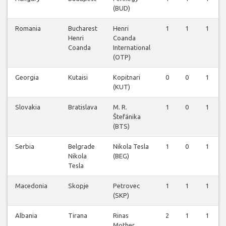
(BUD)
Romania
Bucharest
Henri
1
1
1
Henri
Coanda
Coanda
International
(OTP)
Georgia
Kutaisi
Kopitnari
0
0
1
(KUT)
Slovakia
Bratislava
M. R.
1
0
1
Štefánika
(BTS)
Serbia
Belgrade
Nikola Tesla
1
0
1
Nikola
(BEG)
Tesla
Macedonia
Skopje
Petrovec
1
1
1
(SKP)
Albania
Tirana
Rinas
2
1
1
Mother