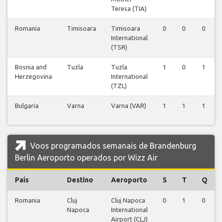
Teresa (TIA)
Romania
Timisoara
Timisoara
0
0
0
International
(TSR)
Bosnia and
Tuzla
Tuzla
1
0
1
Herzegovina
International
(TZL)
Bulgaria
Varna
Varna (VAR)
1
1
1
Voos programados semanais de Brandenburg
Berlin Aeroporto operados por Wizz Air
País
Destino
Aeroporto
S
T
Q
Romania
Cluj
Cluj Napoca
0
1
0
Napoca
International
Airport (CLJ)