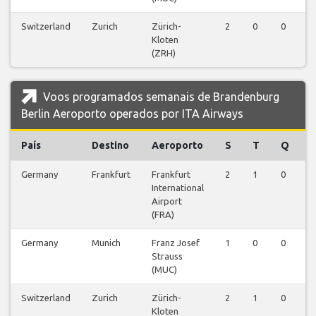
Switzerland
Zurich
Zürich-
2
0
0
0
Kloten
(ZRH)
Voos programados semanais de Brandenburg
Berlin Aeroporto operados por ITA Airways
País
Destino
Aeroporto
S
T
Q
Germany
Frankfurt
Frankfurt
2
1
0
0
International
Airport
(FRA)
Germany
Munich
Franz Josef
1
0
0
0
Strauss
(MUC)
Switzerland
Zurich
Zürich-
2
1
0
0
Kloten