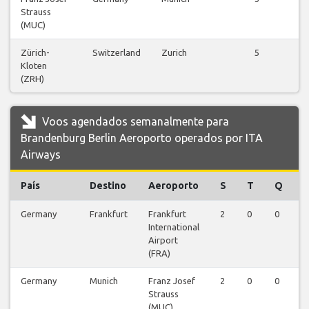
Strauss
v
(MUC)
Zürich-
Switzerland
Zurich
5
V
Kloten
v
(ZRH)
Voos agendados semanalmente para
Brandenburg Berlin Aeroporto operados por ITA
Airways
País
Destino
Aeroporto
S
T
Q
Germany
Frankfurt
Frankfurt
2
0
0
0
International
Airport
(FRA)
Germany
Munich
Franz Josef
2
0
0
0
Strauss
(MUC)