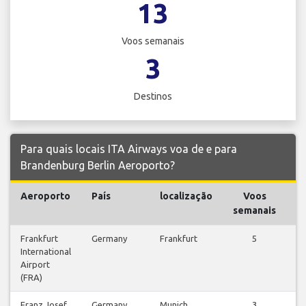
13
Voos semanais
3
Destinos
Para quais locais ITA Airways voa de e para
Brandenburg Berlin Aeroporto?
Aeroporto
País
localização
Voos
V
semanais
Frankfurt
Germany
Frankfurt
5
V
International
v
Airport
(FRA)
Franz Josef
Germany
Munich
3
V