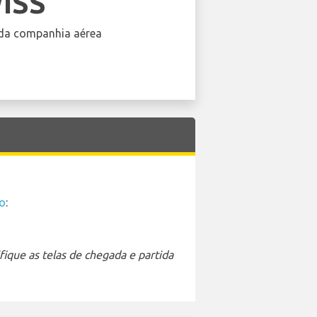
ISS
da companhia aérea
to
:
ique as telas de chegada e partida