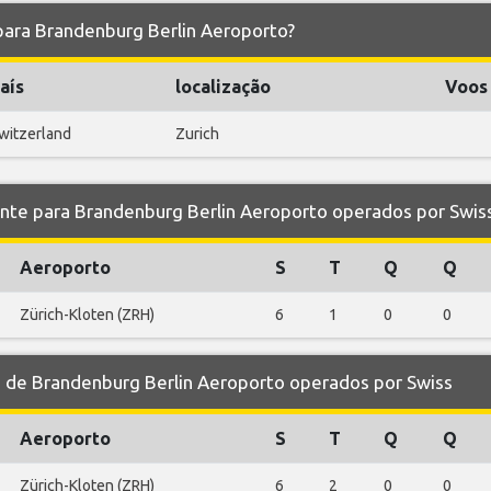
 para Brandenburg Berlin Aeroporto?
aís
localização
Voos
witzerland
Zurich
e para Brandenburg Berlin Aeroporto operados por Swis
Aeroporto
S
T
Q
Q
Zürich-Kloten (ZRH)
6
1
0
0
de Brandenburg Berlin Aeroporto operados por Swiss
Aeroporto
S
T
Q
Q
Zürich-Kloten (ZRH)
6
2
0
0