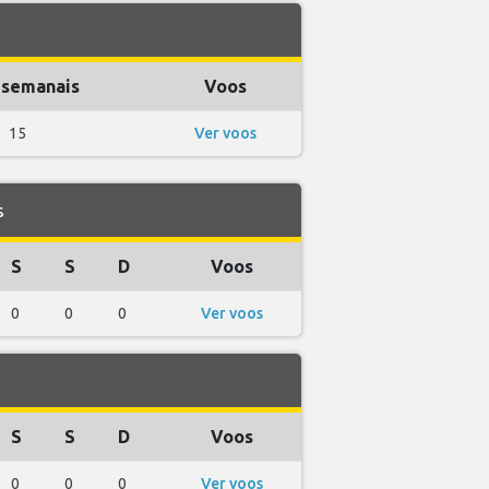
 semanais
Voos
15
Ver voos
s
S
S
D
Voos
0
0
0
Ver voos
S
S
D
Voos
0
0
0
Ver voos