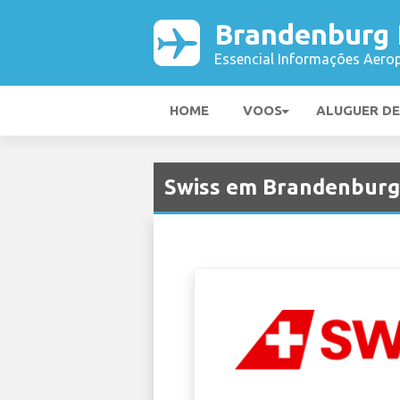
Brandenburg 
Essencial Informações Aerop
HOME
VOOS
ALUGUER D
Swiss em Brandenburg 