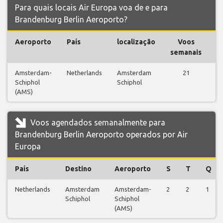
Para quais locais Air Europa voa de e para
Brandenburg Berlin Aeroporto?
Aeroporto
País
localização
Voos
V
semanais
Amsterdam-
Netherlands
Amsterdam
21
Schiphol
Schiphol
v
(AMS)
Voos agendados semanalmente para
Brandenburg Berlin Aeroporto operados por Air
Europa
País
Destino
Aeroporto
S
T
Q
Netherlands
Amsterdam
Amsterdam-
2
2
1
Schiphol
Schiphol
(AMS)