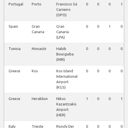
Portugal
Porto
Francisco Sá
0
0
0
1
Carneiro
(OPO)
Spain
Gran
Gran
0
0
1
0
Canaria
Canaria
(LPA)
Tunisia
Monastir
Habib
0
0
0
0
Bourguiba
(MIR)
Greece
Kos
Kos Island
0
0
0
0
International
Airport
(KGS)
Greece
Heraklion
Nikos
1
0
0
1
Kazantzakis
Airport
(HER)
Italy
Trieste
Ronchi Dei
0
0
0
0