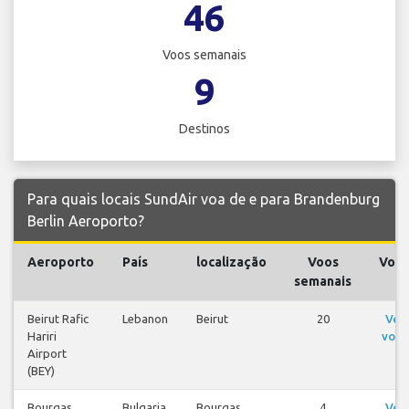
46
Voos semanais
9
Destinos
Para quais locais SundAir voa de e para Brandenburg
Berlin Aeroporto?
Aeroporto
País
localização
Voos
Voo
semanais
Beirut Rafic
Lebanon
Beirut
20
Ver
Hariri
voos
Airport
(BEY)
Bourgas
Bulgaria
Bourgas
4
Ver