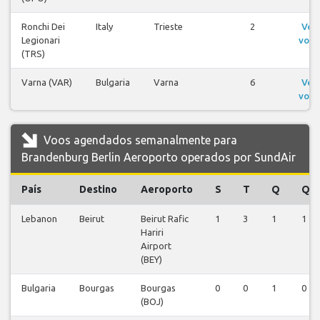
Ronchi Dei
Italy
Trieste
2
Ver
Legionari
voos
(TRS)
Varna (VAR)
Bulgaria
Varna
6
Ver
voos
Voos agendados semanalmente para
Brandenburg Berlin Aeroporto operados por SundAir
País
Destino
Aeroporto
S
T
Q
Q
Lebanon
Beirut
Beirut Rafic
1
3
1
1
Hariri
Airport
(BEY)
Bulgaria
Bourgas
Bourgas
0
0
1
0
(BOJ)