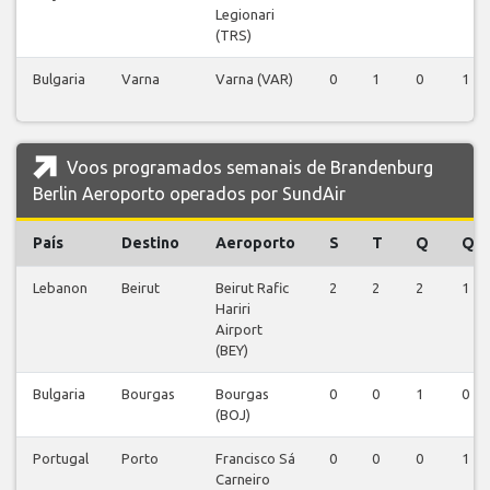
Legionari
(TRS)
Bulgaria
Varna
Varna (VAR)
0
1
0
1
Voos programados semanais de Brandenburg
Berlin Aeroporto operados por SundAir
País
Destino
Aeroporto
S
T
Q
Q
Lebanon
Beirut
Beirut Rafic
2
2
2
1
Hariri
Airport
(BEY)
Bulgaria
Bourgas
Bourgas
0
0
1
0
(BOJ)
Portugal
Porto
Francisco Sá
0
0
0
1
Carneiro