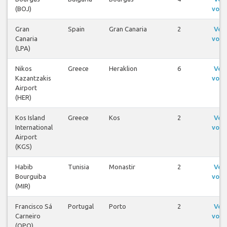
(BOJ)
voos
Gran
Spain
Gran Canaria
2
Ver
Canaria
voos
(LPA)
Nikos
Greece
Heraklion
6
Ver
Kazantzakis
voos
Airport
(HER)
Kos Island
Greece
Kos
2
Ver
International
voos
Airport
(KGS)
Habib
Tunisia
Monastir
2
Ver
Bourguiba
voos
(MIR)
Francisco Sá
Portugal
Porto
2
Ver
Carneiro
voos
(OPO)