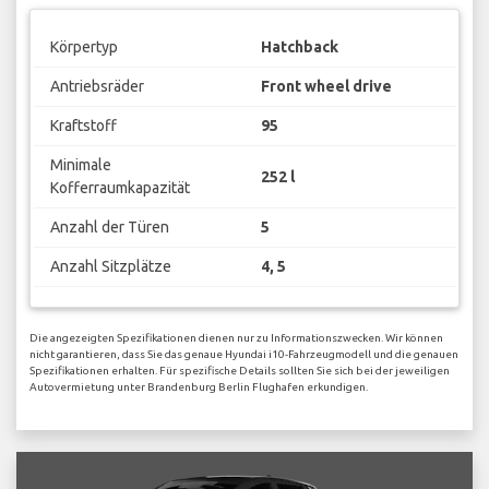
Körpertyp
Hatchback
Antriebsräder
Front wheel drive
Kraftstoff
95
Minimale
252 l
Kofferraumkapazität
Anzahl der Türen
5
Anzahl Sitzplätze
4, 5
Die angezeigten Spezifikationen dienen nur zu Informationszwecken. Wir können
nicht garantieren, dass Sie das genaue Hyundai i10-Fahrzeugmodell und die genauen
Spezifikationen erhalten. Für spezifische Details sollten Sie sich bei der jeweiligen
Autovermietung unter Brandenburg Berlin Flughafen erkundigen.