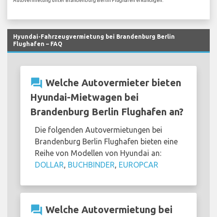
Autovermietung unter Brandenburg Berlin Flughafen erkundigen.
Hyundai-Fahrzeugvermietung bei Brandenburg Berlin
Flughafen – FAQ
question_answer
Welche Autovermieter bieten
Hyundai-Mietwagen bei
Brandenburg Berlin Flughafen an?
Die folgenden Autovermietungen bei
Brandenburg Berlin Flughafen bieten eine
Reihe von Modellen von Hyundai an:
DOLLAR
,
BUCHBINDER
,
EUROPCAR
question_answer
Welche Autovermietung bei