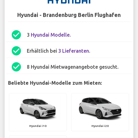
Hyundai - Brandenburg Berlin Flughafen
check_circle
3
Hyundai Modelle
.
check_circle
Erhältlich bei
3 Lieferanten
.
check_circle
8 Hyundai Mietwagenangebote gesucht.
Beliebte Hyundai-Modelle zum Mieten:
Hyundai i10
Hyundai i20