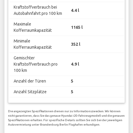
Kraftstoffverbrauch bei
4.4 l
Autobahnfahrt pro 100 km
Maximale
1165 l
Kofferraumkapazität
Minimale
352 l
Kofferraumkapazität
Gemischter
Kraftstoffverbrauch pro
4.9 l
100 km
Anzahl der Türen
5
Anzahl Sitzplätze
5
Die angezeigten Spezifikationen dienen nur zu Informationszwecken. Wir können
nicht garantieren, dass Sie das genaue Hyundai i20-Fahrzeugmodell und die genauen
Spezifikationen erhalten. Für spezifische Details sollten Sie sich bei der jeweiligen
Autovermietung unter Brandenburg Berlin Flughafen erkundigen.