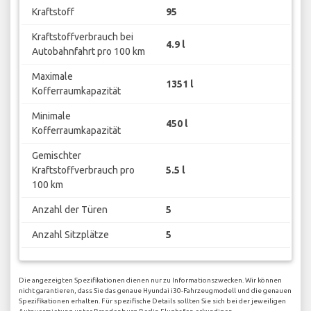
Kraftstoff
95
Kraftstoffverbrauch bei
4.9 l
Autobahnfahrt pro 100 km
Maximale
1351 l
Kofferraumkapazität
Minimale
450 l
Kofferraumkapazität
Gemischter
Kraftstoffverbrauch pro
5.5 l
100 km
Anzahl der Türen
5
Anzahl Sitzplätze
5
Die angezeigten Spezifikationen dienen nur zu Informationszwecken. Wir können
nicht garantieren, dass Sie das genaue Hyundai i30-Fahrzeugmodell und die genauen
Spezifikationen erhalten. Für spezifische Details sollten Sie sich bei der jeweiligen