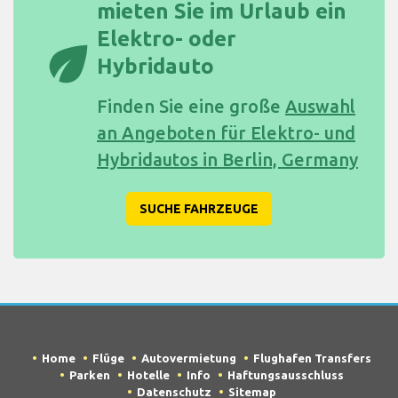
mieten Sie im Urlaub ein
Elektro- oder
eco
Hybridauto
Finden Sie eine große
Auswahl
an Angeboten für Elektro- und
Hybridautos in Berlin, Germany
SUCHE FAHRZEUGE
Home
Flüge
Autovermietung
Flughafen Transfers
Parken
Hotelle
Info
Haftungsausschluss
Datenschutz
Sitemap