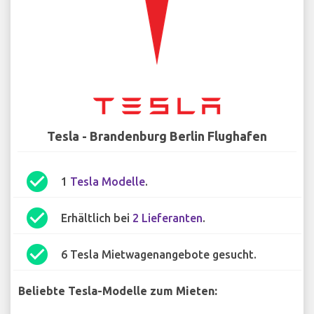
Tesla - Brandenburg Berlin Flughafen
check_circle
1
Tesla Modelle
.
check_circle
Erhältlich bei
2 Lieferanten
.
check_circle
6 Tesla Mietwagenangebote gesucht.
Beliebte Tesla-Modelle zum Mieten: