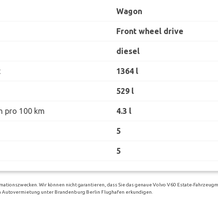
Wagon
Front wheel drive
diesel
t
1364 l
529 l
h pro 100 km
4.3 l
5
5
rmationszwecken. Wir können nicht garantieren, dass Sie das genaue Volvo V60 Estate-Fahrzeugm
igen Autovermietung unter Brandenburg Berlin Flughafen erkundigen.