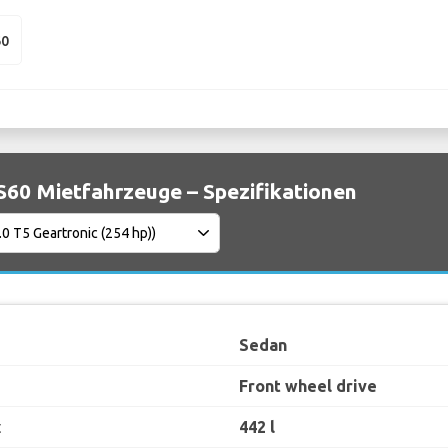
60
S60 Mietfahrzeuge – Spezifikationen
Sedan
Front wheel drive
t
442 l