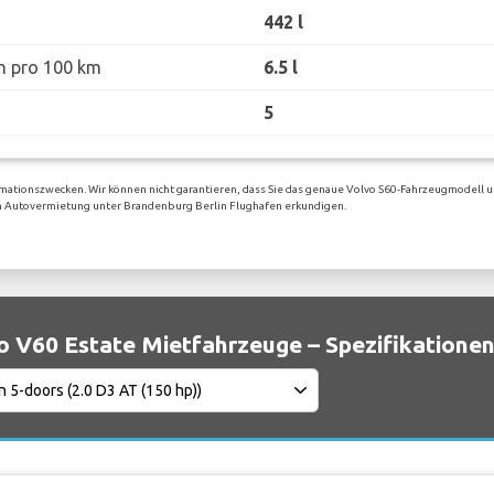
442 l
h pro 100 km
6.5 l
5
rmationszwecken. Wir können nicht garantieren, dass Sie das genaue Volvo S60-Fahrzeugmodell u
igen Autovermietung unter Brandenburg Berlin Flughafen erkundigen.
o V60 Estate Mietfahrzeuge – Spezifikatione