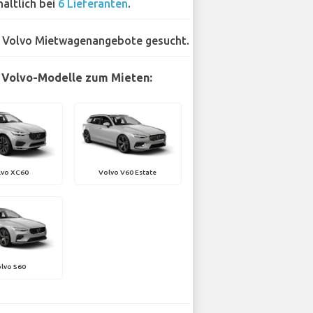
hältlich bei
6 Lieferanten
.
 Volvo Mietwagenangebote gesucht.
 Volvo-Modelle zum Mieten:
lvo XC60
Volvo V60 Estate
lvo S60