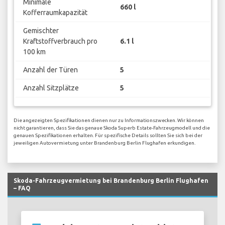
Minimale
660 l
Kofferraumkapazität
Gemischter
Kraftstoffverbrauch pro
6.1 l
100 km
Anzahl der Türen
5
Anzahl Sitzplätze
5
Die angezeigten Spezifikationen dienen nur zu Informationszwecken. Wir können
nicht garantieren, dass Sie das genaue Skoda Superb Estate-Fahrzeugmodell und die
genauen Spezifikationen erhalten. Für spezifische Details sollten Sie sich bei der
jeweiligen Autovermietung unter Brandenburg Berlin Flughafen erkundigen.
Skoda-Fahrzeugvermietung bei Brandenburg Berlin Flughafen
– FAQ