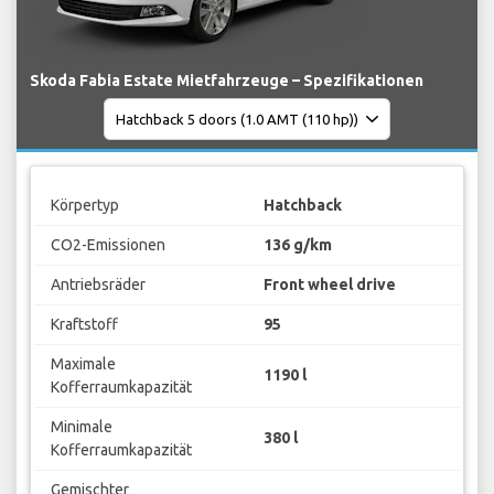
Skoda Fabia Estate Mietfahrzeuge – Spezifikationen
Körpertyp
Hatchback
CO2-Emissionen
136 g/km
Antriebsräder
Front wheel drive
Kraftstoff
95
Maximale
1190 l
Kofferraumkapazität
Minimale
380 l
Kofferraumkapazität
Gemischter