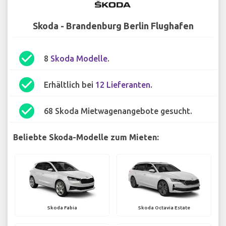
Skoda - Brandenburg Berlin Flughafen
check_circle
8
Skoda Modelle
.
check_circle
Erhältlich bei
12 Lieferanten
.
check_circle
68 Skoda Mietwagenangebote gesucht.
Beliebte Skoda-Modelle zum Mieten:
Skoda Fabia
Skoda Octavia Estate