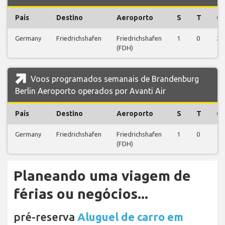
País
Destino
Aeroporto
S
T
Q
Germany
Friedrichshafen
Friedrichshafen
1
0
2
(FDH)
Voos programados semanais de Brandenburg
Berlin Aeroporto operados por Avanti Air
País
Destino
Aeroporto
S
T
Q
Germany
Friedrichshafen
Friedrichshafen
1
0
1
(FDH)
Planeando uma viagem de
férias ou negócios...
pré-reserva
Aluguel de carro em