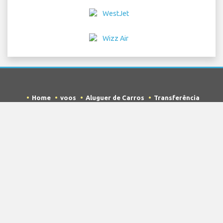
Home
voos
Aluguer de Carros
Transferência
Estacionamento
Hotéis
Info e Notícias
Aviso Legal
Privacidade
Mapa do site
COPYRIGHT © 2026 Try Quantum OU trading as
"TripTQ" and brandenburgberlinairport.com (also
known as TripTQ Brandenburg Berlin Aeroporto) / All
Rights Reserved.
AVISO LEGAL - Este site não é o site oficial de Brandenburg Berlin
Aeroporto