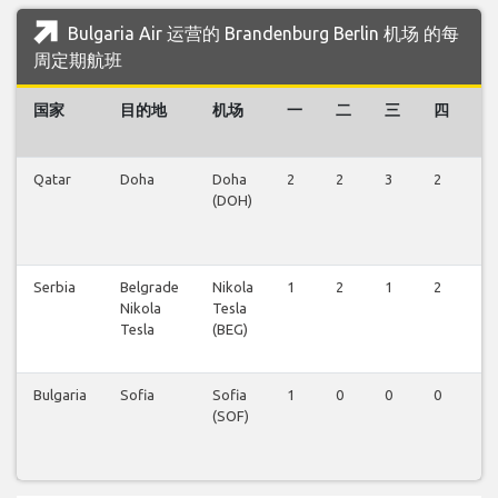
Bulgaria Air 运营的 Brandenburg Berlin 机场 的每
周定期航班
国家
目的地
机场
一
二
三
四
五
Qatar
Doha
Doha
2
2
3
2
3
(DOH)
Serbia
Belgrade
Nikola
1
2
1
2
1
Nikola
Tesla
Tesla
(BEG)
Bulgaria
Sofia
Sofia
1
0
0
0
1
(SOF)