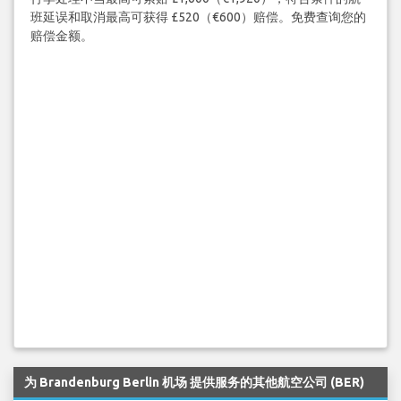
航班受阻或行李处理不当？
行李处理不当最高可索赔 £1,600（€1,920），符合条件的航
班延误和取消最高可获得 £520（€600）赔偿。免费查询您的
赔偿金额。