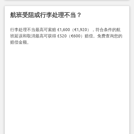
航班受阻或行李处理不当？
行李处理不当最高可索赔 £1,600（€1,920），符合条件的航
班延误和取消最高可获得 £520（€600）赔偿。免费查询您的
赔偿金额。