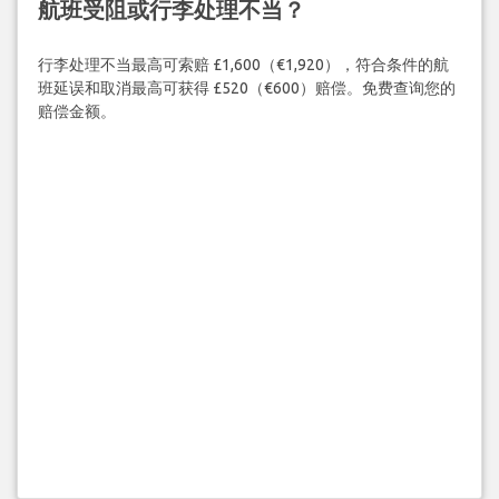
航班受阻或行李处理不当？
行李处理不当最高可索赔 £1,600（€1,920），符合条件的航
班延误和取消最高可获得 £520（€600）赔偿。免费查询您的
赔偿金额。