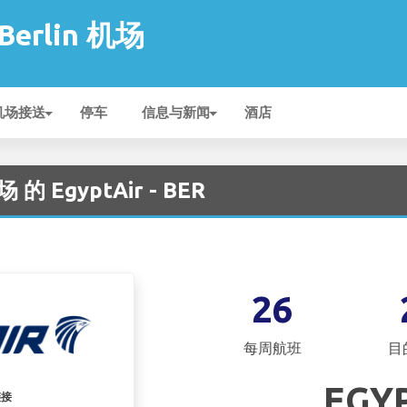
 Berlin 机场
机场接送
停车
信息与新闻
酒店
场 的 EgyptAir - BER
26
每周航班
目
EGY
链接