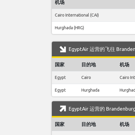
机场
Cairo International (CAI)
Hurghada (HRG)
EgyptAir 运营的飞往 Brand
国家
目的地
机场
Egypt
Cairo
Cairo In
Egypt
Hurghada
Hurghad
EgyptAir 运营的 Brandenb
国家
目的地
机场