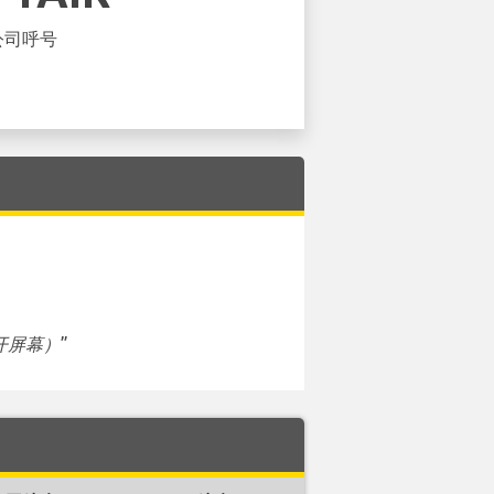
公司呼号
开屏幕）
”