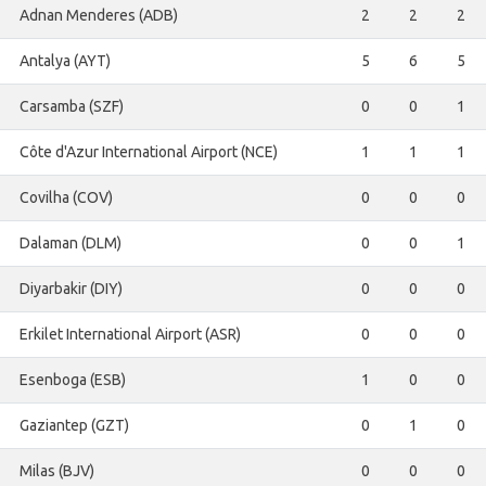
Adnan Menderes (ADB)
2
2
2
Antalya (AYT)
5
6
5
Carsamba (SZF)
0
0
1
Côte d'Azur International Airport (NCE)
1
1
1
Covilha (COV)
0
0
0
Dalaman (DLM)
0
0
1
Diyarbakir (DIY)
0
0
0
Erkilet International Airport (ASR)
0
0
0
Esenboga (ESB)
1
0
0
Gaziantep (GZT)
0
1
0
Milas (BJV)
0
0
0