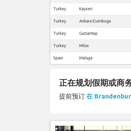
Turkey
Kayseri
Turkey
Ankara Esenboga
Turkey
Gaziantep
Turkey
Milas
Spain
Malaga
正在规划假期或商务旅
提前预订
在 Brandenbu