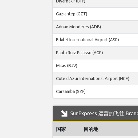
Diyarbakir (DIY)
Gaziantep (GZT)
Adnan Menderes (ADB)
Erkilet International Airport (ASR)
Pablo Ruiz Picasso (AGP)
Milas (BJV)
Côte d'Azur International Airport (NCE)
Carsamba (SZF)
SunExpress 运营的飞往 Bra
国家
目的地