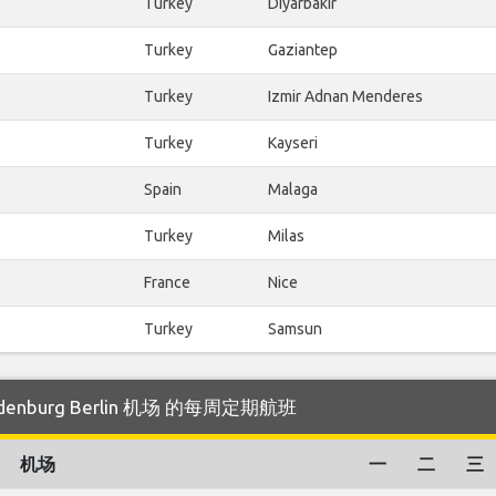
Turkey
Diyarbakir
Turkey
Gaziantep
Turkey
Izmir Adnan Menderes
Turkey
Kayseri
Spain
Malaga
Turkey
Milas
France
Nice
Turkey
Samsun
ndenburg Berlin 机场 的每周定期航班
机场
一
二
三