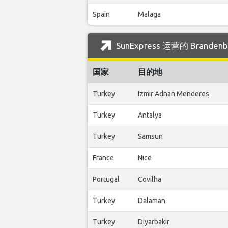
Spain
Malaga
SunExpress 运营的 Brande
国家
目的地
Turkey
Izmir Adnan Menderes
Turkey
Antalya
Turkey
Samsun
France
Nice
Portugal
Covilha
Turkey
Dalaman
Turkey
Diyarbakir