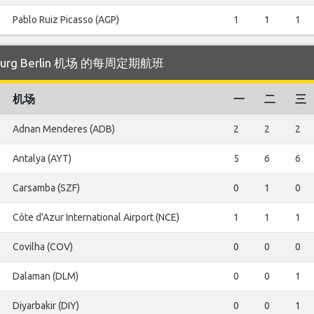
Pablo Ruiz Picasso (AGP)
1
1
1
nburg Berlin 机场 的每周定期航班
机场
一
二
三
Adnan Menderes (ADB)
2
2
2
Antalya (AYT)
5
6
6
Carsamba (SZF)
0
1
0
Côte d'Azur International Airport (NCE)
1
1
1
Covilha (COV)
0
0
0
Dalaman (DLM)
0
0
1
Diyarbakir (DIY)
0
0
1