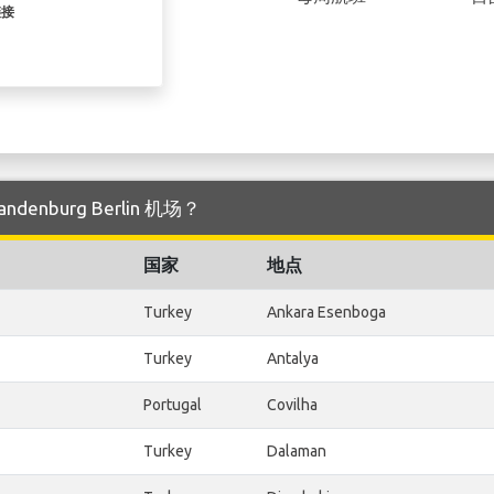
链接
denburg Berlin 机场？
国家
地点
Turkey
Ankara Esenboga
Turkey
Antalya
Portugal
Covilha
Turkey
Dalaman