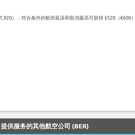
（€1,920），符合条件的航班延误和取消最高可获得 £520（€6
n 机场 提供服务的其他航空公司 (BER)