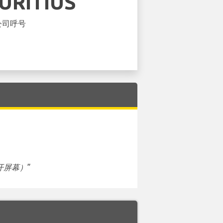
URITIUS
公司呼号
开屏幕）
”