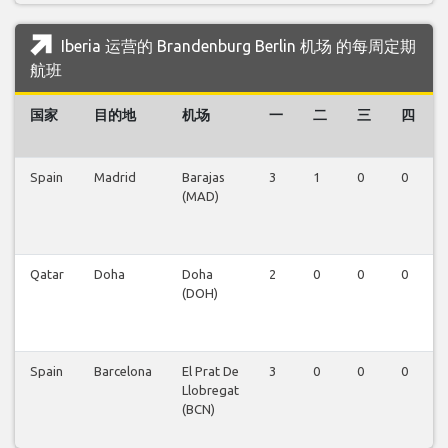
Iberia 运营的 Brandenburg Berlin 机场 的每周定期
航班
国家
目的地
机场
一
二
三
四
Spain
Madrid
Barajas
3
1
0
0
(MAD)
Qatar
Doha
Doha
2
0
0
0
(DOH)
Spain
Barcelona
El Prat De
3
0
0
0
Llobregat
(BCN)