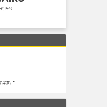
公司呼号
开屏幕）
”