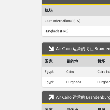
机场
Cairo International (CAI)
Hurghada (HRG)
Air Cairo 运营的飞往 Brand
国家
目的地
机场
Egypt
Cairo
Cairo In
Egypt
Hurghada
Hurghad
Air Cairo 运营的 Brandenb
国家
目的地
机场