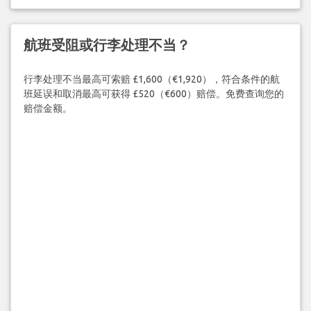
航班受阻或行李处理不当？
行李处理不当最高可索赔 £1,600（€1,920），符合条件的航
班延误和取消最高可获得 £520（€600）赔偿。免费查询您的
赔偿金额。