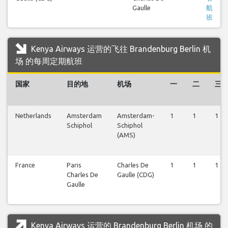
Gaulle
航
班
Kenya Airways 运营的飞往 Brandenburg Berlin 机
场 的每周定期航班
国家
目的地
机场
一
二
三
Netherlands
Amsterdam
Amsterdam-
1
1
1
Schiphol
Schiphol
(AMS)
France
Paris
Charles De
1
1
1
Charles De
Gaulle (CDG)
Gaulle
Kenya Airways 运营的 Brandenburg Berlin 机场 的