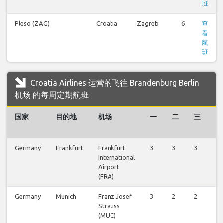
班
Pleso (ZAG)
Croatia
Zagreb
6
查
看
航
班
Croatia Airlines 运营的飞往 Brandenburg Berlin
机场 的每周定期航班
国家
目的地
机场
一
二
三
四
Germany
Frankfurt
Frankfurt
3
3
3
3
International
Airport
(FRA)
Germany
Munich
Franz Josef
3
2
2
2
Strauss
(MUC)