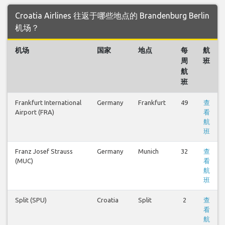
Croatia Airlines 往返于哪些地点的 Brandenburg Berlin
机场？
机场
国家
地点
每
航
周
班
航
班
Frankfurt International
Germany
Frankfurt
49
查
Airport (FRA)
看
航
班
Franz Josef Strauss
Germany
Munich
32
查
(MUC)
看
航
班
Split (SPU)
Croatia
Split
2
查
看
航