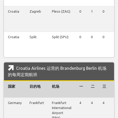
Croatia
Zagreb
Pleso (ZAG)
0
1
0
0
Croatia
Split
Split (SPU)
0
0
0
0
Croatia Airlines 运营的 Brandenburg Berlin 机场
的每周定期航班
国家
目的地
机场
一
二
三
四
Germany
Frankfurt
Frankfurt
4
4
4
4
International
Airport
(FRA)