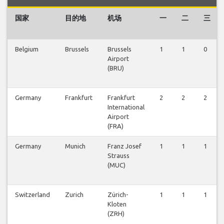
国家
目的地
机场
一
二
三
Belgium
Brussels
Brussels
1
1
0
Airport
(BRU)
Germany
Frankfurt
Frankfurt
2
2
2
International
Airport
(FRA)
Germany
Munich
Franz Josef
1
1
1
Strauss
(MUC)
Switzerland
Zurich
Zürich-
1
1
1
Kloten
(ZRH)