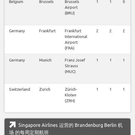
Belgium
Brussels
Brussels
1
1
0
Airport
(BRU)
Germany
Frankfurt
Frankfurt
2
2
2
International
Airport
(FRA)
Germany
Munich
Franz Josef
1
1
1
Strauss
(MUC)
Switzerland
Zurich
Zürich-
1
1
1
Kloten
(ZRH)
Singapore Airlines 运营的 Brandenburg Berlin 机
场 的每周定期航班