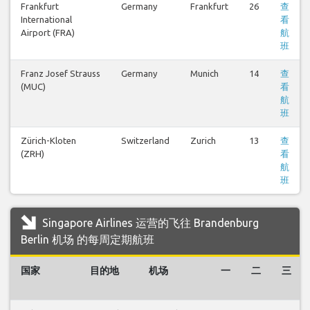
Frankfurt
Germany
Frankfurt
26
查
International
看
Airport (FRA)
航
班
Franz Josef Strauss
Germany
Munich
14
查
(MUC)
看
航
班
Zürich-Kloten
Switzerland
Zurich
13
查
(ZRH)
看
航
班
Singapore Airlines 运营的飞往 Brandenburg
Berlin 机场 的每周定期航班
国家
目的地
机场
一
二
三