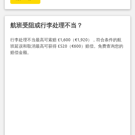
航班受阻或行李处理不当？
行李处理不当最高可索赔 £1,600（€1,920），符合条件的航
班延误和取消最高可获得 £520（€600）赔偿。免费查询您的
赔偿金额。