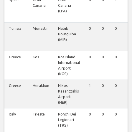
Canaria
Canaria
(LPA)
Tunisia
Monastir
Habib
0
0
0
0
Bourguiba
(MIR)
Greece
Kos
Kos Island
0
0
0
0
International
Airport
(KGS)
Greece
Heraklion
Nikos
1
0
0
1
Kazantzakis
Airport
(HER)
Italy
Trieste
Ronchi Dei
0
0
0
0
Legionari
(TRS)