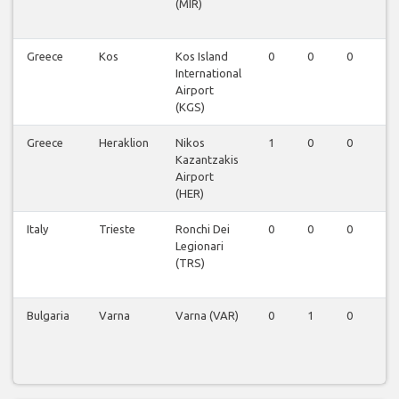
(MIR)
Greece
Kos
Kos Island
0
0
0
0
International
Airport
(KGS)
Greece
Heraklion
Nikos
1
0
0
1
Kazantzakis
Airport
(HER)
Italy
Trieste
Ronchi Dei
0
0
0
0
Legionari
(TRS)
Bulgaria
Varna
Varna (VAR)
0
1
0
1