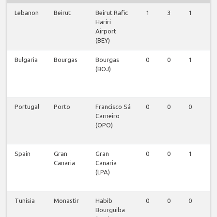
Lebanon
Beirut
Beirut Rafic
1
3
1
1
Hariri
Airport
(BEY)
Bulgaria
Bourgas
Bourgas
0
0
1
0
(BOJ)
Portugal
Porto
Francisco Sá
0
0
0
1
Carneiro
(OPO)
Spain
Gran
Gran
0
0
1
0
Canaria
Canaria
(LPA)
Tunisia
Monastir
Habib
0
0
0
0
Bourguiba