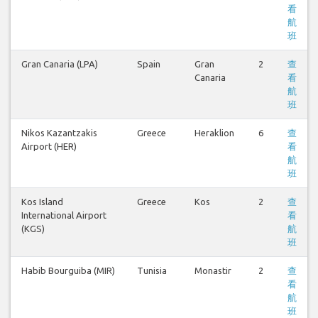
看
航
班
Gran Canaria (LPA)
Spain
Gran
2
查
Canaria
看
航
班
Nikos Kazantzakis
Greece
Heraklion
6
查
Airport (HER)
看
航
班
Kos Island
Greece
Kos
2
查
International Airport
看
(KGS)
航
班
Habib Bourguiba (MIR)
Tunisia
Monastir
2
查
看
航
班