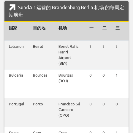
SundAir 运营的 Brandenburg Berlin 机场 的每周定
期航班
国家
目的地
机场
一
二
三
四
Lebanon
Beirut
Beirut Rafic
2
2
2
1
Hariri
Airport
(BEY)
Bulgaria
Bourgas
Bourgas
0
0
1
0
(BOJ)
Portugal
Porto
Francisco Sá
0
0
0
1
Carneiro
(OPO)
Spain
Gran
Gran
0
0
1
0